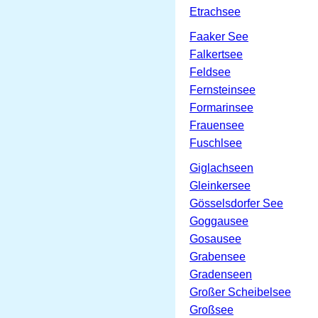
Etrachsee
Faaker See
Falkertsee
Feldsee
Fernsteinsee
Formarinsee
Frauensee
Fuschlsee
Giglachseen
Gleinkersee
Gösselsdorfer See
Goggausee
Gosausee
Grabensee
Gradenseen
Großer Scheibelsee
Großsee