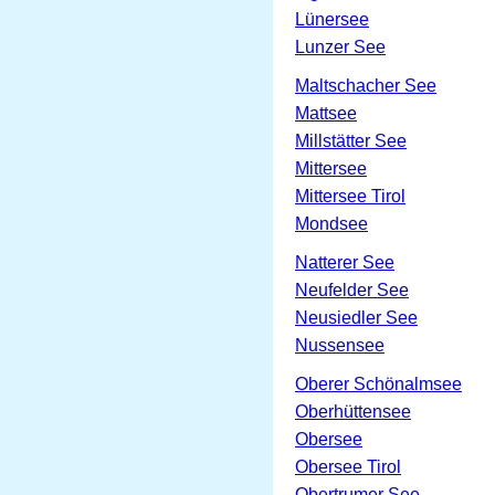
Lünersee
Lunzer See
Maltschacher See
Mattsee
Millstätter See
Mittersee
Mittersee Tirol
Mondsee
Natterer See
Neufelder See
Neusiedler See
Nussensee
Oberer Schönalmsee
Oberhüttensee
Obersee
Obersee Tirol
Obertrumer See