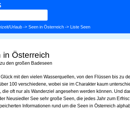
s
izeit/Urlaub
->
Seen in Österreich
-> Liste Seen
 in Österreich
 zu den großen Badeseen
s Glück mit den vielen Wasserquellen, von den Flüssen bis zu 
it über 100 verschiedene, wobei sie im Charakter kaum unterschi
n, die oft nur als Wanderziel angesehen werden können. Und dan
r Neusiedler See sehr große Seen, die jedes Jahr zum Erfrisc
speicherten Informationen rund um die Seen in Österreich alphab