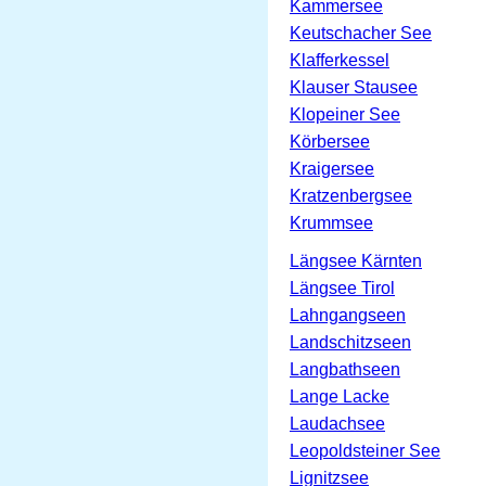
Kammersee
Keutschacher See
Klafferkessel
Klauser Stausee
Klopeiner See
Körbersee
Kraigersee
Kratzenbergsee
Krummsee
Längsee Kärnten
Längsee Tirol
Lahngangseen
Landschitzseen
Langbathseen
Lange Lacke
Laudachsee
Leopoldsteiner See
Lignitzsee