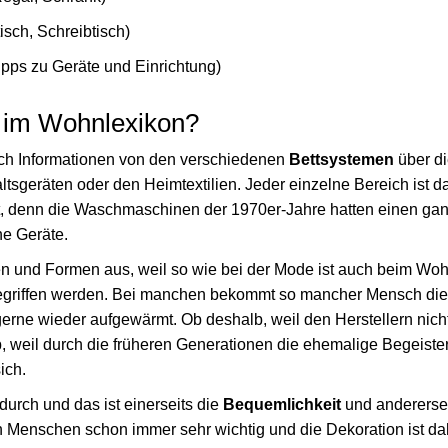
isch, Schreibtisch)
ipps zu Geräte und Einrichtung)
 im Wohnlexikon?
ich Informationen von den verschiedenen
Bettsystemen
über d
tsgeräten oder den Heimtextilien. Jeder einzelne Bereich ist da
gt, denn die Waschmaschinen der 1970er-Jahre hatten einen ga
ne Geräte.
en und Formen aus, weil so wie bei der Mode ist auch beim Wo
egriffen werden. Bei manchen bekommt so mancher Mensch die 
erne wieder aufgewärmt. Ob deshalb, weil den Herstellern nic
lb, weil durch die früheren Generationen die ehemalige Begeist
ich.
 durch und das ist einerseits die
Bequemlichkeit
und andererse
 Menschen schon immer sehr wichtig und die Dekoration ist da