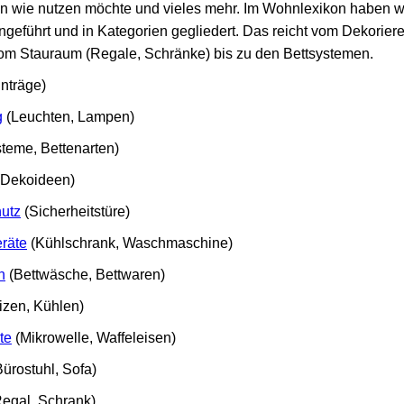
man wie nutzen möchte und vieles mehr. Im Wohnlexikon haben wi
führt und in Kategorien gegliedert. Das reicht vom Dekorieren 
om Stauraum (Regale, Schränke) bis zu den Bettsystemen.
inträge)
g
(Leuchten, Lampen)
teme, Bettenarten)
Dekoideen)
utz
(Sicherheitstüre)
räte
(Kühlschrank, Waschmaschine)
n
(Bettwäsche, Bettwaren)
zen, Kühlen)
te
(Mikrowelle, Waffeleisen)
ürostuhl, Sofa)
egal, Schrank)