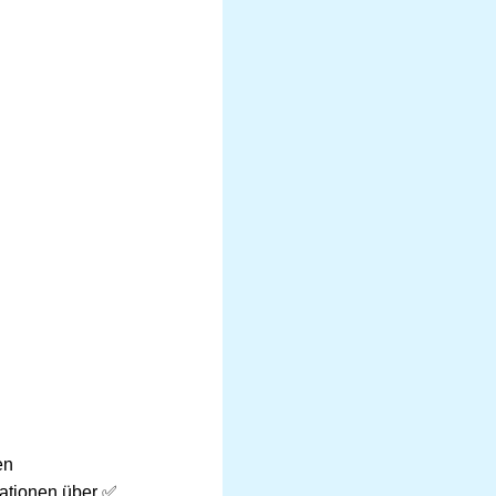
en
mationen über ✅