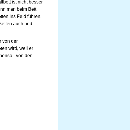
bett ist nicht besser
enn man beim Bett
tten ins Feld führen.
 Betten auch und
r von der
en wird, weil er
ebenso - von den