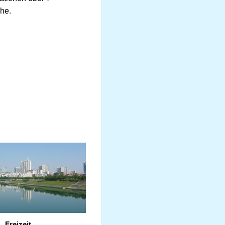
he.
Freizeit