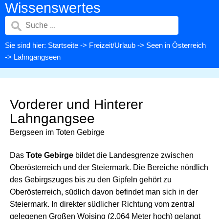
Wissenswertes
Sie sind hier:
Startseite
->
Freizeit/Urlaub
->
Seen in Österreich
-> Lahngangseen
Vorderer und Hinterer
Lahngangsee
Bergseen im Toten Gebirge
Das
Tote Gebirge
bildet die Landesgrenze zwischen
Oberösterreich und der Steiermark. Die Bereiche nördlich
des Gebirgszuges bis zu den Gipfeln gehört zu
Oberösterreich, südlich davon befindet man sich in der
Steiermark. In direkter südlicher Richtung vom zentral
gelegenen Großen Woising (2.064 Meter hoch) gelangt