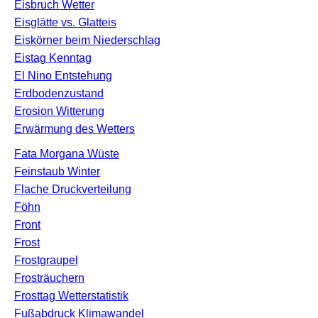
Eisbruch Wetter
Eisglätte vs. Glatteis
Eiskörner beim Niederschlag
Eistag Kenntag
El Nino Entstehung
Erdbodenzustand
Erosion Witterung
Erwärmung des Wetters
Fata Morgana Wüste
Feinstaub Winter
Flache Druckverteilung
Föhn
Front
Frost
Frostgraupel
Frosträuchern
Frosttag Wetterstatistik
Fußabdruck Klimawandel