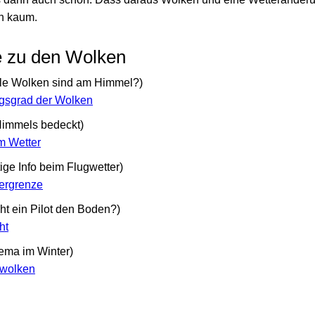
ch kaum.
e zu den Wolken
le Wolken sind am Himmel?)
gsgrad der Wolken
Himmels bedeckt)
m Wetter
ge Info beim Flugwetter)
ergrenze
eht ein Pilot den Boden?)
ht
ema im Winter)
swolken