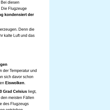
. Bei diesen
. Die Flugzeuge
ng kondensiert der
 erzeugen. Denn die
hr kalte Luft und das
igen
on der Temperatur und
nn sich davor schon
ten
Eiswolken
.
0 Grad Celsius
liegt,
n den meisten Fällen
ße des Flugzeugs
ng entstehen,