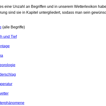
es eine Unzahl an Begriffen und in unserem Wetterlexikon habe
rung sind sie in Kapitel untergliedert, sodass man sein gewüns
e
(alle Begriffe)
h und Tief
nntage
ma
eorologie
ederschlag
mperatur
etter
etterphänomene