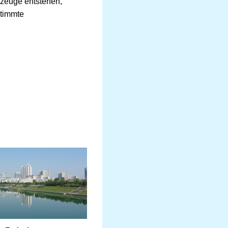
gzeuge entstehen,
stimmte