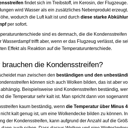
nsstreifen
findet sich im Treibstoff, im Kerosin, der Flugzeuge
ungen wird Wasser als ein zusätzliches Nebenprodukt erzeugt
he, wodurch die Luft kalt ist und durch
diese starke Abkühlu
mpf
per sofort.
peraturunterschiede sind es demnach, die die Kondensstreifen
r Wasserdampf trifft aber, wenn er das Flugzeug verlässt, die se
ten Effekt als Reaktion auf die Temperaturunterschiede.
 brauchen die Kondensstreifen?
erscheidet man zwischen den
beständigen und den unbeständ
ondensstreifen können sich auch Wolken bilden, das ist aber v
abhängig. Beispielsweise sind Kondensstreifen beständig, we
d die Temperatur sehr kalt ist. Man spricht dann von sogenann
nsstreifen kaum beständig, wenn
die Temperatur über Minus 4
 nicht kalt genug ist, um eine Wolkendecke bilden zu können. I
ng der Kondensstreifen, kann aufgrund der Anzahl auf die Grö
s dann auch schon. Dass daraus Wolken und eine Wetteränderu