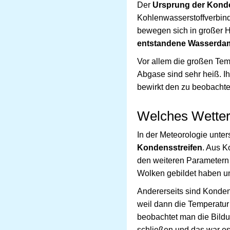
Der
Ursprung der Konde
Kohlenwasserstoffverbind
bewegen sich in großer Hö
entstandene Wasserda
Vor allem die großen Tem
Abgase sind sehr heiß. Ih
bewirkt den zu beobachte
Welches Wetter
In der Meteorologie unt
Kondensstreifen
. Aus K
den weiteren Parametern 
Wolken gebildet haben un
Andererseits sind Konde
weil dann die Temperatur
beobachtet man die Bildu
schließen und das war e