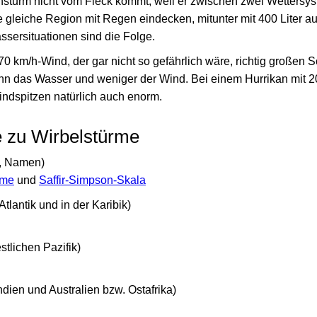
ensturm nicht vom Fleck kommt, weil er zwischen zwei Wettersys
e gleiche Region mit Regen eindecken, mitunter mit 400 Liter a
sersituationen sind die Folge.
70 km/h-Wind, der gar nicht so gefährlich wäre, richtig großen 
nn das Wasser und weniger der Wind. Bei einem Hurrikan mit 2
ndspitzen natürlich auch enorm.
e zu Wirbelstürme
g, Namen)
rme
und
Saffir-Simpson-Skala
tlantik und in der Karibik)
stlichen Pazifik)
ndien und Australien bzw. Ostafrika)