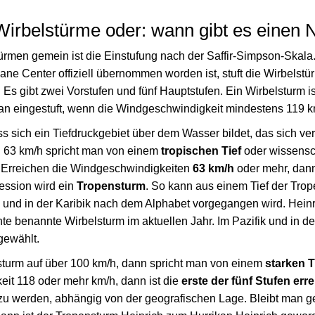
 Wirbelstürme oder: wann gibt es einen
ürmen gemein ist die Einstufung nach der Saffir-Simpson-Skala.
ne Center offiziell übernommen worden ist, stuft die Wirbelstü
Es gibt zwei Vorstufen und fünf Hauptstufen. Ein Wirbelsturm i
kan eingestuft, wenn die Windgeschwindigkeit mindestens 119 km
s sich ein Tiefdruckgebiet über dem Wasser bildet, das sich vers
 63 km/h spricht man von einem
tropischen Tief
oder wissensch
. Erreichen die Windgeschwindigkeiten
63 km/h
oder mehr, dann
ssion wird ein
Tropensturm
. So kann aus einem Tief der Tro
k und in der Karibik nach dem Alphabet vorgegangen wird. Heinr
te benannte Wirbelsturm im aktuellen Jahr. Im Pazifik und in 
gewählt.
nsturm auf über 100 km/h, dann spricht man von einem
starken 
eit 118 oder mehr km/h, dann ist die
erste der fünf Stufen erre
u werden, abhängig von der geografischen Lage. Bleibt man g