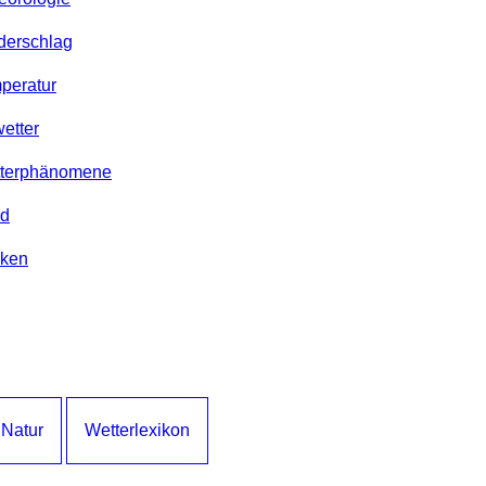
ederschlag
mperatur
etter
etterphänomene
nd
lken
 Natur
Wetterlexikon