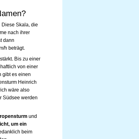
 Namen?
 Diese Skala, die
rme nach ihrer
st dann
/h beträgt.
tärkt. Bis zu einer
aftlich von einer
 gibt es einen
pensturm Heinrich
ich wäre also
der Südsee werden
Tropensturm
und
icht, um ein
edanklich beim