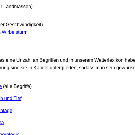
er Landmassen)
er Geschwindigkeit)
 Wirbelsturm
es eine Unzahl an Begriffen und in unserem Wetterlexikon habe
rung sind sie in Kapitel untergliedert, sodass man sein gewüns
e
(alle Begriffe)
h und Tief
nntage
ma
eorologie