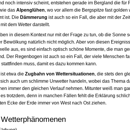
noch intensiv scheint, entstehen gerade im Bergland die für 
 wie das
Alpenglühen
, wo vor allem die Bergspitze fast golden w
t ist. Die
Dämmerung
ist auch so ein Fall, die aber mit der Ze
it dem Wetter darstellt.
n in diesem Kontext nur mit der Frage zu tun, ob die Sonne s
er Bewölkung natürlich nicht möglich. Aber von diesen Ereignis
welle aus, es sind einfach optisch schöne Momente, die man ge
ind. Der Regenbogen ist auch so ein Fall, der viele Menschen fas
n stattfinden muss, damit es dazu kommen kann.
ist etwa die
Zugbahn von Wettersituationen
, die stets den g
 sich auch um schlimme Unwetter handeln, wobei das Thema da
onen immer den gleichen Verlauf nehmen. Mitunter weiß man gar
es trotzdem, denn in manchen Fällen fehlt die Erklärung schli
mten Ecke der Erde immer von West nach Ost ziehen.
 Wetterphänomenen
Färbung)