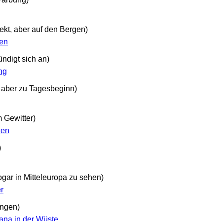
ekt, aber auf den Bergen)
en
ndigt sich an)
ng
, aber zu Tagesbeginn)
 Gewitter)
gen
)
ogar in Mitteleuropa zu sehen)
er
ungen)
ana in der Wüste