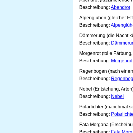
Beschreibung:
Abendrot
Alpenglühen (gleicher Eff
Beschreibung:
Alpenglüh
Dämmerung (die Nacht kü
Beschreibung:
Dämmeru
Morgenrot (tolle Färbung
Beschreibung:
Morgenrot
Regenbogen (nach einem
Beschreibung:
Regenbo
Nebel (Entstehung, Arten
Beschreibung:
Nebel
Polarlichter (manchmal s
Beschreibung:
Polarlicht
Fata Morgana (Erschein
Beschreibung:
Fata Morg