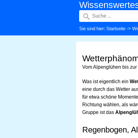
Wissenswerte
Sie sind hier:
Startseite
->
We
Wetterphänom
Vom Alpenglühen bis zur
Was ist eigentlich ein
We
eine durch das Wetter au
für etwa schöne Momente.
Richtung wählen, als wär
Gruppe ist das
Alpenglü
Regenbogen, A