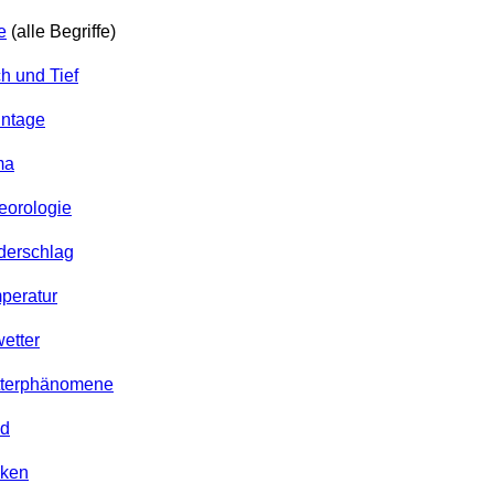
e
(alle Begriffe)
h und Tief
nntage
ma
eorologie
ederschlag
mperatur
etter
etterphänomene
nd
lken