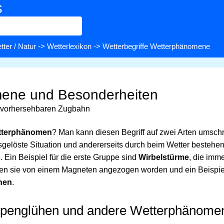
s
tter / Natur
->
Wetterlexikon
-> Wetterbegriffe Wetterphänomene
ene und Besonderheiten
 vorhersehbaren Zugbahn
tterphänomen
? Man kann diesen Begriff auf zwei Arten umschr
sgelöste Situation und andererseits durch beim Wetter besteh
 Ein Beispiel für die erste Gruppe sind
Wirbelstürme
, die imme
en sie von einem Magneten angezogen worden und ein Beispiel 
hen
.
lpenglühen und andere Wetterphänome