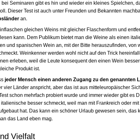
d bei Seminaren gibt es hin und wieder ein kleines Spielchen, 
ll. Dieser Test ist auch unter Freunden und Bekannten machbar
bsländer
an.
flaschen gleichen Weins mit gleicher Flaschenform und entfern
blesen kann. Dem Publikum bietet man die Weine als einen itali
hen und spanischen Wein an, mit der Bitte herauszufinden, von 
hmeckt. Weinkenner werden wohl nicht auf den Trick hereinfalle
nen erleben, weil die Leute konsequent den einen Wein besser 
eiche Produkt ist.
ass
jeder Mensch einen anderen Zugang zu den genannten 
r vier Länder anspricht, aber das ist aus mitteleuropäischer Sic
r Test schon mehrfach probiert wurde und immer wieder gibt es 
 italienische besser schmeckt, weil man mit Frankreich oder mit 
ufgebaut hat. Das kann ein schöner Urlaub gewesen sein, das
 man das Land eben mag.
d Vielfalt