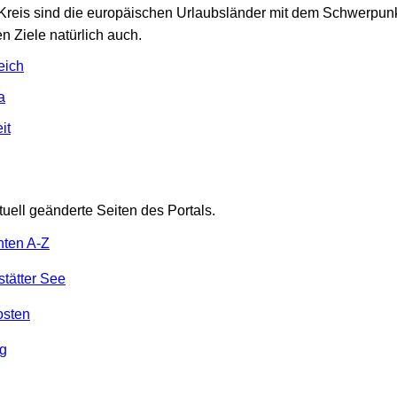
 Kreis sind die europäischen Urlaubsländer mit dem Schwerpu
n Ziele natürlich auch.
eich
a
it
tuell geänderte Seiten des Portals.
nten A-Z
tätter See
osten
g