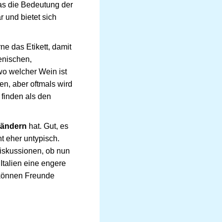
das die Bedeutung der
 und bietet sich
e das Etikett, damit
enischen,
wo welcher Wein ist
n, aber oftmals wird
finden als den
Ländern
hat. Gut, es
ht eher untypisch.
Diskussionen, ob nun
Italien eine engere
 können Freunde