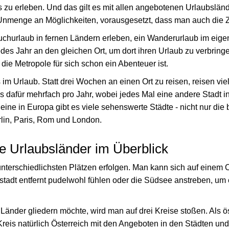
zu erleben. Und das gilt es mit allen angebotenen Urlaubslände
 Unmenge an Möglichkeiten, vorausgesetzt, dass man auch die Zei
uchurlaub in fernen Ländern erleben, ein Wanderurlaub im eig
edes Jahr an den gleichen Ort, um dort ihren Urlaub zu verbring
die Metropole für sich schon ein Abenteuer ist.
 Urlaub. Statt drei Wochen an einen Ort zu reisen, reisen viele 
as dafür mehrfach pro Jahr, wobei jedes Mal eine andere Stadt 
eine in Europa gibt es viele sehenswerte Städte - nicht nur die
lin, Paris, Rom und London.
e Urlaubsländer im Überblick
nterschiedlichsten Plätzen erfolgen. Man kann sich auf einem
stadt entfernt pudelwohl fühlen oder die Südsee anstreben, um 
Länder gliedern möchte, wird man auf drei Kreise stoßen. Als ö
e Kreis natürlich Österreich mit den Angeboten in den Städten un