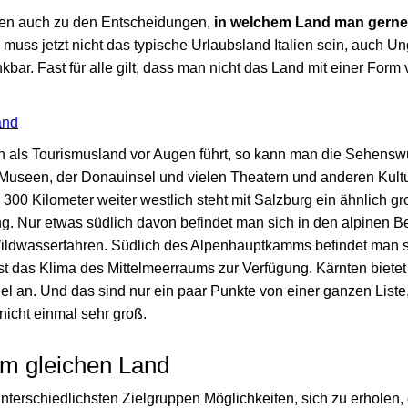
en auch zu den Entscheidungen,
in welchem Land man gerne
 muss jetzt nicht das typische Urlaubsland Italien sein, auch U
kbar. Fast für alle gilt, dass man nicht das Land mit einer Form
and
 als Tourismusland vor Augen führt, so kann man die Sehenswü
Museen, der Donauinsel und vielen Theatern und anderen Kult
300 Kilometer weiter westlich steht mit Salzburg ein ähnlich g
g. Nur etwas südlich davon befindet man sich in den alpinen 
ildwasserfahren. Südlich des Alpenhauptkamms befindet man si
st das Klima des Mittelmeerraums zur Verfügung. Kärnten bietet
iel an. Und das sind nur ein paar Punkte von einer ganzen List
 nicht einmal sehr groß.
im gleichen Land
ie unterschiedlichsten Zielgruppen Möglichkeiten, sich zu erholen