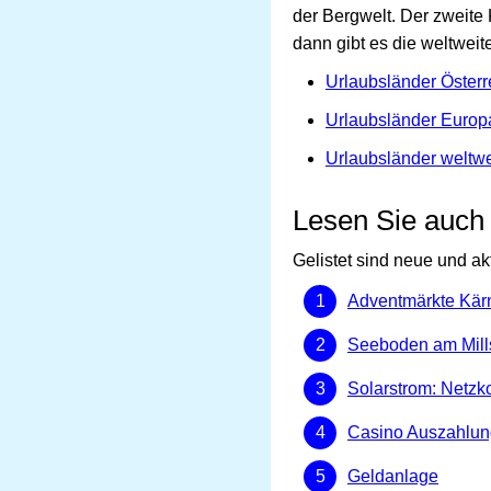
der Bergwelt. Der zweite
dann gibt es die weltweite
Urlaubsländer Österr
Urlaubsländer Europ
Urlaubsländer weltwe
Lesen Sie auch
Gelistet sind neue und ak
Adventmärkte Kär
Seeboden am Mills
Solarstrom: Netzk
Casino Auszahlun
Geldanlage