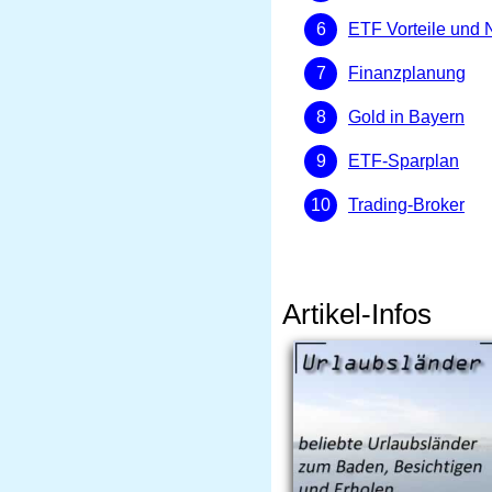
ETF Vorteile und 
Finanzplanung
Gold in Bayern
ETF-Sparplan
Trading-Broker
Artikel-Infos