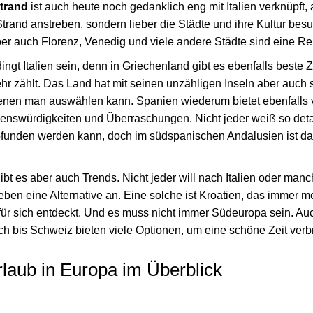
trand
ist auch heute noch gedanklich eng mit Italien verknüpft,
trand anstreben, sondern lieber die Städte und ihre Kultur be
ber auch Florenz, Venedig und viele andere Städte sind eine Re
ngt Italien sein, denn in Griechenland gibt es ebenfalls beste 
r zählt. Das Land hat mit seinen unzähligen Inseln aber auch 
denen man auswählen kann. Spanien wiederum bietet ebenfalls 
enswürdigkeiten und Überraschungen. Nicht jeder weiß so detail
funden werden kann, doch im südspanischen Andalusien ist da
ibt es aber auch Trends. Nicht jeder will nach Italien oder ma
eben eine Alternative an. Eine solche ist Kroatien, das immer m
für sich entdeckt. Und es muss nicht immer Südeuropa sein. Auc
ich bis Schweiz bieten viele Optionen, um eine schöne Zeit ver
aub in Europa im Überblick