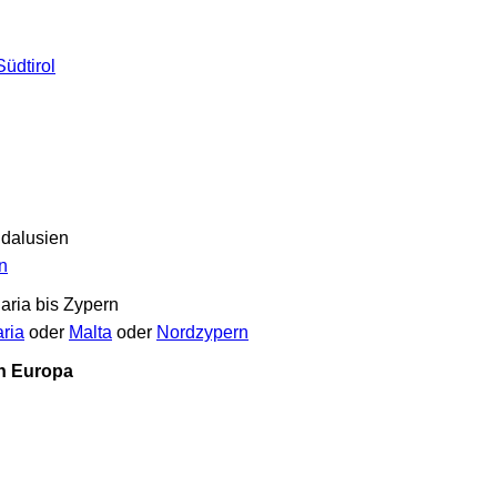
Südtirol
ndalusien
n
aria bis Zypern
ria
oder
Malta
oder
Nordzypern
in Europa