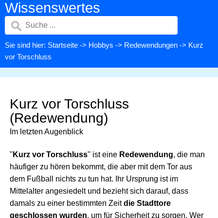
Wissenswertes
Sie sind hier:
Startseite
->
Hobbys
->
Redewendungen
-> Kurz
vor Torschluss
Kurz vor Torschluss
(Redewendung)
Im letzten Augenblick
"
Kurz vor Torschluss
" ist eine
Redewendung
, die man
häufiger zu hören bekommt, die aber mit dem Tor aus
dem Fußball nichts zu tun hat. Ihr Ursprung ist im
Mittelalter angesiedelt und bezieht sich darauf, dass
damals zu einer bestimmten Zeit
die Stadttore
geschlossen wurden
, um für Sicherheit zu sorgen. Wer