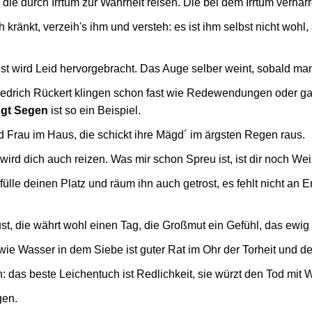
die durch Irrtum zur Wahrheit reisen. Die bei dem Irrtum verharr
ränkt, verzeih's ihm und versteh: es ist ihm selbst nicht wohl, so
 wird Leid hervorgebracht. Das Auge selber weint, sobald man 
iedrich Rückert klingen schon fast wie Redewendungen oder gar
ngt Segen
ist so ein Beispiel.
d Frau im Haus, die schickt ihre Mägd´ im ärgsten Regen raus.
 wird dich auch reizen. Was mir schon Spreu ist, ist dir noch We
fülle deinen Platz und räum ihn auch getrost, es fehlt nicht an E
st, die währt wohl einen Tag, die Großmut ein Gefühl, das ewig
ie Wasser in dem Siebe ist guter Rat im Ohr der Torheit und de
ch: das beste Leichentuch ist Redlichkeit, sie würzt den Tod mit
gen.