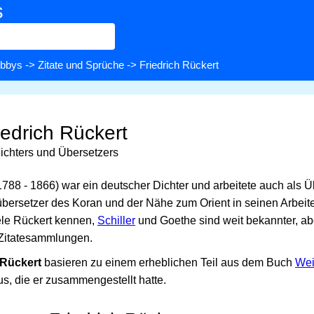
s
bbys
->
Zitate und Sprüche
-> Friedrich Rückert
iedrich Rückert
ichters und Übersetzers
1788 - 1866) war ein deutscher Dichter und arbeitete auch als Ü
lübersetzer des Koran und der Nähe zum Orient in seinen Arbeit
iele Rückert kennen,
Schiller
und Goethe sind weit bekannter, ab
n Zitatesammlungen.
 Rückert
basieren zu einem erheblichen Teil aus dem Buch
Wei
s, die er zusammengestellt hatte.