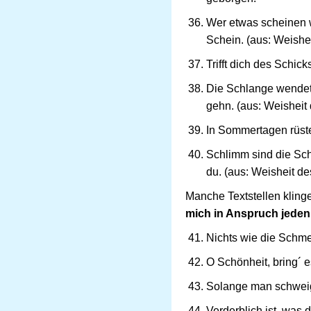
Wer etwas scheinen wi
Schein. (aus: Weish
Trifft dich des Schick
Die Schlange wendet 
gehn. (aus: Weishei
In Sommertagen rüste
Schlimm sind die Sch
du. (aus: Weisheit d
Manche Textstellen kling
mich in Anspruch jeden T
Nichts wie die Schmei
O Schönheit, bring´ 
Solange man schweigt,
Verderblich ist, was d