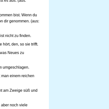
st es aus. (aus:
lkommen bist. Wenn du
on dir genommen. (aus:
st nicht zu finden.
ört, den, so sie trifft.
h was Neues zu
rtum umgeschlagen.
bt man einem reichen
rucht am Zweige süß und
 aber noch viele