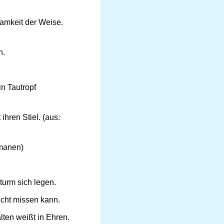
samkeit der Weise.
n.
n Tautropf
 ihren Stiel. (aus:
hmanen)
urm sich legen.
icht missen kann.
lten weißt in Ehren.