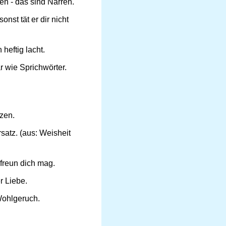
en - das sind Narren.
nst tät er dir nicht
heftig lacht.
 wie Sprichwörter.
izen.
rsatz. (aus: Weisheit
 freun dich mag.
r Liebe.
 Wohlgeruch.