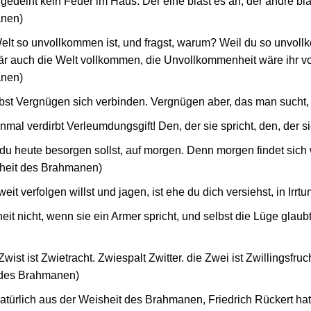
 gedeiht kein Feuer im Haus. Der eine bläst es an, der andre blä
anen)
Welt so unvollkommen ist, und fragst, warum? Weil du so unvol
r auch die Welt vollkommen, die Unvollkommenheit wäre ihr v
anen)
lbst Vergnügen sich verbinden. Vergnügen aber, das man sucht, i
al verdirbt Verleumdungsgift! Den, der sie spricht, den, der sie h
 du heute besorgen sollst, auf morgen. Denn morgen findet sic
sheit des Brahmanen)
weit verfolgen willst und jagen, ist ehe du dich versiehst, in Ir
it nicht, wenn sie ein Armer spricht, und selbst die Lüge glau
 Zwist ist Zwietracht. Zwiespalt Zwitter. die Zwei ist Zwillingsf
t des Brahmanen)
atürlich aus der Weisheit des Brahmanen, Friedrich Rückert hat