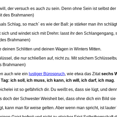
ll, der versuch es auch zu sein. Denn ohne Sein ist selbst der 
eit des Brahmanen)
sals Schlag, so mach´ es wie der Ball: je stärker man ihn schlägt, 
sich und windet sich mit Drehn: lasst ihr den Schlangengang, s
t des Brahmanen)
 deinen Schlitten und deinen Wagen in Winters Mitten.
lüssel, die nur schließen auf, nicht zu. Mit solchem Schlüssel
es Brahmanen)
en auch wie ein
lustiger Bürospruch
, wie etwa das Zitat
sechs 
ag: ich soll, ich muss, ich kann, ich will, ich darf, ich mag
.
chelei ist so gefährlich dir. Du weißt es, dass sie lügt, und den
es doch der Schwester Weisheit bei, dass ohne dich ein Bild sie
 kann man für weise gelten. Aber wenn man spricht, ist lauter 
einen Geist befreit und nicht zu gleicher Frist Selbstherrschaft di