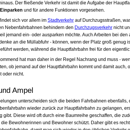
inaus. Der fließende Verkehr ist damit die Aufgabe der Hauptfa
 Einparken
und für andere Funktionen vorgesehen.
findet sich vor allem im
Stadtverkehr
auf Durchzugsstraßen, wa
 den Nebenfahrbahnen behindern den
Durchzugsverkehr
nicht u
eil jemand ein- oder ausparken möchte. Auch Arbeiten bei den
enke an die Müllabfuhr - können, wenn der Platz groß genug ist
ührt werden, während die Hauptfahrbahn frei für den eigentlich
kommend hat man daher in der Regel Nachrang und muss - we
chten, ob jemand auf der Hauptfahrbahn kommt und damit auch, ob
 oder nicht.
und Ampel
elungen unterscheiden sich die beiden Fahrbahnen ebenfalls, de
ebenfahrbahn wieder zurück zur Hauptfahrbahn zu gelangen, ers
g gibt. Diese wird oft durch eine Baumreihe geschaffen, die zu
 die Bewohnerinnen und Bewohner schützt. Daher gibt es recht
ebenfahrbahn, damit man sich wieder in den üblichen Verkehr 