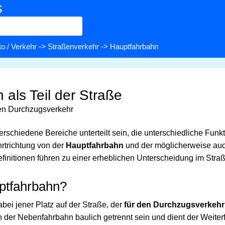
s
o / Verkehr
->
Straßenverkehr
-> Hauptfahrbahn
als Teil der Straße
den Durchzugsverkehr
erschiedene Bereiche unterteilt sein, die unterschiedliche Funk
hrtrichtung von der
Hauptfahrbahn
und der möglicherweise au
efinitionen führen zu einer erheblichen Unterscheidung im Stra
uptfahrbahn?
abei jener Platz auf der Straße, der
für den Durchzugsverkeh
 der Nebenfahrbahn baulich getrennt sein und dient der Weiterf