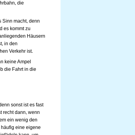
hrbahn, die
s Sinn macht, denn
nd es kommt zu
 anliegenden Häusern
, in den
en Verkehr ist.
nn keine Ampel
 die Fahrt in die
nn sonst ist es fast
t recht dann, wenn
dem ein wenig den
 häufig eine eigene
einfädeln kann, um