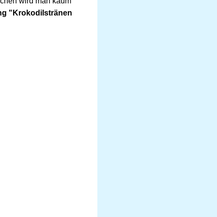
solchen wird man kaum
 "Krokodilstränen