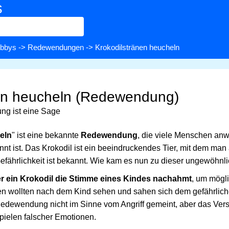
s
bbys
->
Redewendungen
-> Krokodilstränen heucheln
nen heucheln (Redewendung)
g ist eine Sage
eln
" ist eine bekannte
Redewendung
, die viele Menschen an
nt ist. Das Krokodil ist ein beeindruckendes Tier, mit dem man 
 Gefährlichkeit ist bekannt. Wie kam es nun zu dieser ungewöhn
er ein Krokodil die Stimme eines Kindes nachahmt
, um mögl
n wollten nach dem Kind sehen und sahen sich dem gefährlic
Redewendung nicht im Sinne vom Angriff gemeint, aber das Verst
ielen falscher Emotionen.