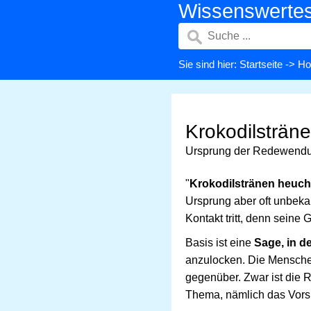
Wissenswerte
Sie sind hier:
Startseite
->
Ho
Krokodilsträ
Ursprung der Redewendun
"
Krokodilstränen heuch
Ursprung aber oft unbekan
Kontakt tritt, denn seine
Basis ist eine
Sage, in d
anzulocken. Die Mensche
gegenüber. Zwar ist die 
Thema, nämlich das Vorsp