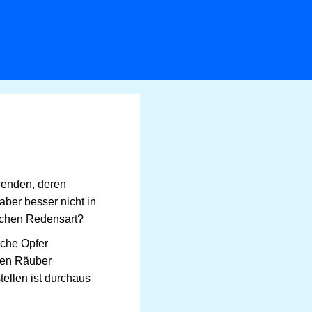
wenden, deren
aber besser nicht in
lichen Redensart?
iche Opfer
hen Räuber
ellen ist durchaus