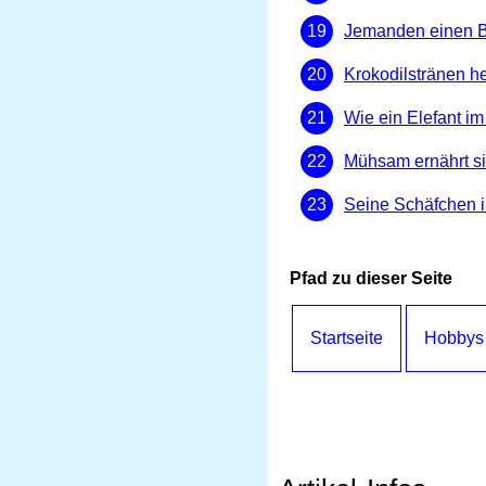
Jemanden einen B
Krokodilstränen h
Wie ein Elefant i
Mühsam ernährt s
Seine Schäfchen i
Pfad zu dieser Seite
Startseite
Hobbys