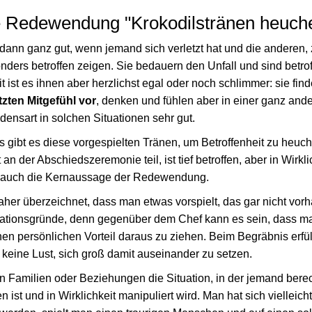
ie Redewendung "Krokodilstränen heuch
nn ganz gut, wenn jemand sich verletzt hat und die anderen, 
nders betroffen zeigen. Sie bedauern den Unfall und sind betro
it ist es ihnen aber herzlichst egal oder noch schlimmer: sie find
zten Mitgefühl vor
, denken und fühlen aber in einer ganz and
ensart in solchen Situationen sehr gut.
gibt es diese vorgespielten Tränen, um Betroffenheit zu heuche
n der Abschiedszeremonie teil, ist tief betroffen, aber in Wirkli
st auch die Kernaussage der Redewendung.
her überzeichnet, dass man etwas vorspielt, das gar nicht vorh
vationsgründe, denn gegenüber dem Chef kann es sein, dass ma
inen persönlichen Vorteil daraus zu ziehen. Beim Begräbnis erfü
r keine Lust, sich groß damit auseinander zu setzen.
on Familien oder Beziehungen die Situation, in der jemand ber
n ist und in Wirklichkeit manipuliert wird. Man hat sich vielleich