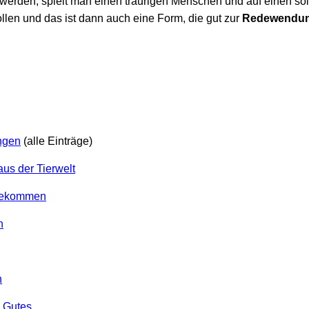
 zu werden, spielt man einen traurigen Menschen und auf einen 
len und das ist dann auch eine Form, die gut zur
Redewendung
ngen
(alle Einträge)
s der Tierwelt
bekommen
n
n
s Gutes