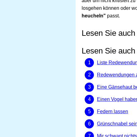
aber um nicht kritisiert
losgehen können oder wol
heucheln"
passt.
Lesen Sie auch
Lesen Sie auch
Liste Redewendu
Redewendungen au
Eine Gänsehaut 
Einen Vogel habe
Federn lassen
Grünschnabel sei
Mir schwant nicht