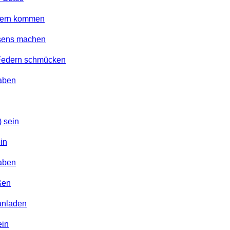
dern kommen
esens machen
 Federn schmücken
Raben
 sein
in
haben
ßen
lanladen
ein