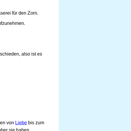
serei für den Zorn.
aufzunehmen.
schieden, also ist es
chen von
Liebe
bis zum
 aber sie haben