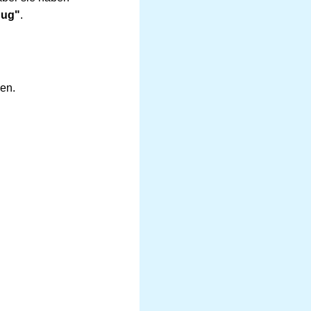
nug"
.
en.