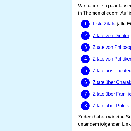
Wir haben ein paar tause
in Themen gliedern. Auf j
Liste Zitate
(alle E
Zitate von Dichter
Zitate von Philos
Zitate von Politike
Zitate aus Theate
Zitate über Chara
Zitate über Famili
Zitate über Politik
Zudem haben wir eine Suc
unter dem folgenden Link 