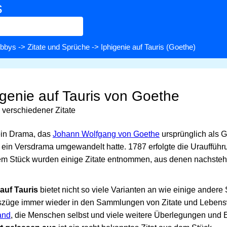
s
bbys
->
Zitate und Sprüche
-> Iphigenie auf Tauris (Goethe)
igenie auf Tauris von Goethe
verschiedener Zitate
ein Drama, das
Johann Wolfgang von Goethe
ursprünglich als 
n ein Versdrama umgewandelt hatte. 1787 erfolgte die Uraufführ
m Stück wurden einige Zitate entnommen, aus denen nachsteh
 auf Tauris
bietet nicht so viele Varianten an wie einige andere
uszüge immer wieder in den Sammlungen von Zitate und Lebens
and
, die Menschen selbst und viele weitere Überlegungen und