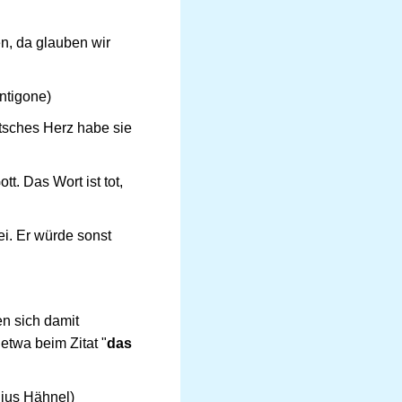
n, da glauben wir
ntigone)
utsches Herz habe sie
t. Das Wort ist tot,
i. Er würde sonst
en sich damit
etwa beim Zitat "
das
lius Hähnel)