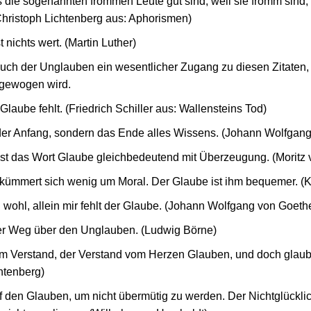
ss die sogenannten frommen Leute gut sind, weil sie fromm sind,
 Christoph Lichtenberg aus: Aphorismen)
 nichts wert. (Martin Luther)
uch der Unglauben ein wesentlicher Zugang zu diesen Zitaten,
gewogen wird.
Glaube fehlt. (Friedrich Schiller aus: Wallensteins Tod)
 der Anfang, sondern das Ende alles Wissens. (Johann Wolfgan
 ist das Wort Glaube gleichbedeutend mit Überzeugung. (Moritz 
kümmert sich wenig um Moral. Der Glaube ist ihm bequemer. (
h wohl, allein mir fehlt der Glaube. (Johann Wolfgang von Goeth
r Weg über den Unglauben. (Ludwig Börne)
m Verstand, der Verstand vom Herzen Glauben, und doch glaube
htenberg)
f den Glauben, um nicht übermütig zu werden. Der Nichtglücklic