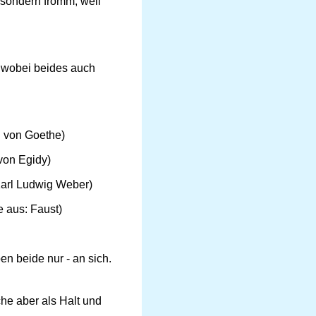
 sondern fromm, weil
 wobei beides auch
g von Goethe)
von Egidy)
Karl Ludwig Weber)
e aus: Faust)
n beide nur - an sich.
he aber als Halt und