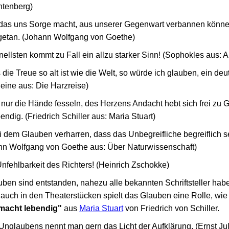
htenberg)
 das uns Sorge macht, aus unserer Gegenwart verbannen könne
getan. (Johann Wolfgang von Goethe)
ellsten kommt zu Fall ein allzu starker Sinn! (Sophokles aus: A
 die Treue so alt ist wie die Welt, so würde ich glauben, ein de
Heine aus: Die Harzreise)
r die Hände fesseln, des Herzens Andacht hebt sich frei zu Got
ndig. (Friedrich Schiller aus: Maria Stuart)
dem Glauben verharren, dass das Unbegreifliche begreiflich se
ann Wolfgang von Goethe aus: Über Naturwissenschaft)
Unfehlbarkeit des Richters! (Heinrich Zschokke)
uben sind entstanden, nahezu alle bekannten Schriftsteller hab
auch in den Theaterstücken spielt das Glauben eine Rolle, wie 
e macht lebendig"
aus
Maria Stuart
von Friedrich von Schiller.
Unglaubens nennt man gern das Licht der Aufklärung. (Ernst Ju