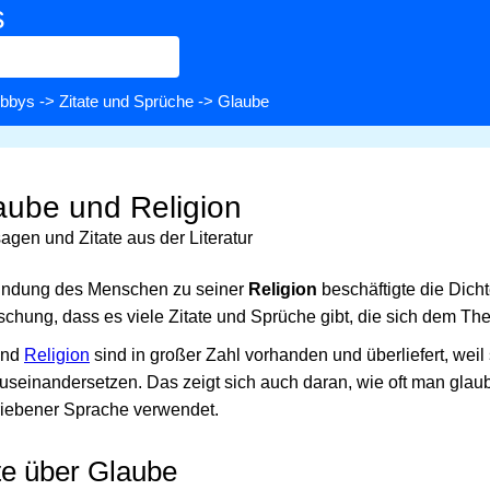
s
bbys
->
Zitate und Sprüche
-> Glaube
laube und Religion
agen und Zitate aus der Literatur
indung des Menschen zu seiner
Religion
beschäftigte die Dich
aschung, dass es viele Zitate und Sprüche gibt, die sich dem 
nd
Religion
sind in großer Zahl vorhanden und überliefert, wei
 auseinandersetzen. Das zeigt sich auch daran, wie oft man glau
iebener Sprache verwendet.
te über Glaube