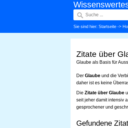
Wissenswerte
Sie sind hier:
Startseite
->
Ho
Zitate über G
Glaube als Basis für Auss
Der
Glaube
und die Verb
daher ist es keine Überr
Die
Zitate über Glaube
u
seit jeher damit intensiv
gesprochener und geschr
Gefundene Zita