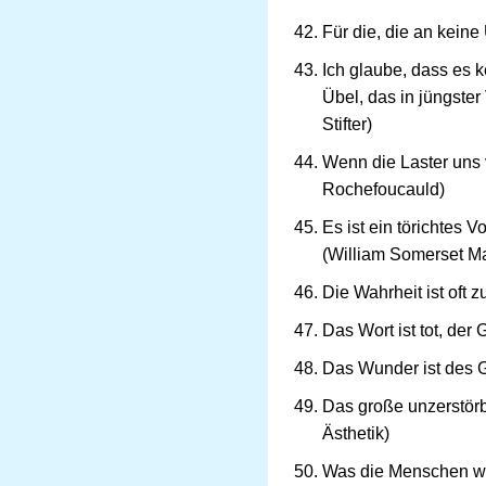
Für die, die an keine
Ich glaube, dass es k
Übel, das in jüngste
Stifter)
Wenn die Laster uns 
Rochefoucauld)
Es ist ein törichtes V
(William Somerset 
Die Wahrheit ist oft 
Das Wort ist tot, der
Das Wunder ist des G
Das große unzerstör
Ästhetik)
Was die Menschen wü