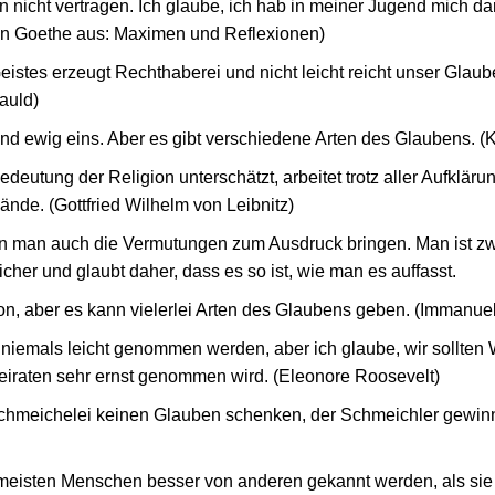
n nicht vertragen. Ich glaube, ich hab in meiner Jugend mich d
n Goethe aus: Maximen und Reflexionen)
istes erzeugt Rechthaberei und nicht leicht reicht unser Glaub
auld)
ind ewig eins. Aber es gibt verschiedene Arten des Glaubens. (K
eutung der Religion unterschätzt, arbeitet trotz aller Aufklär
nde. (Gottfried Wilhelm von Leibnitz)
 man auch die Vermutungen zum Ausdruck bringen. Man ist zwa
sicher und glaubt daher, dass es so ist, wie man es auffasst.
ion, aber es kann vielerlei Arten des Glaubens geben. (Immanue
 niemals leicht genommen werden, aber ich glaube, wir sollten 
eiraten sehr ernst genommen wird. (Eleonore Roosevelt)
chmeichelei keinen Glauben schenken, der Schmeichler gewinn
 meisten Menschen besser von anderen gekannt werden, als sie 