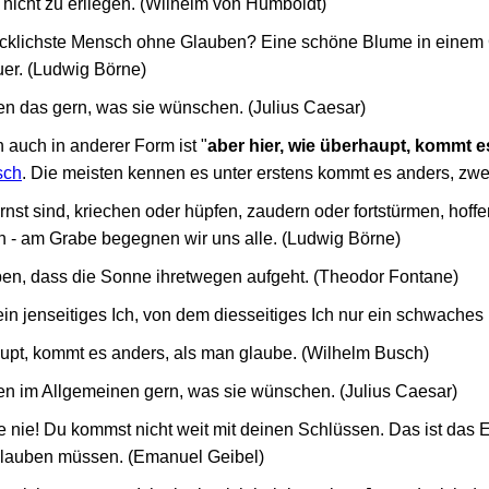
 nicht zu erliegen. (Wilhelm von Humboldt)
glücklichste Mensch ohne Glauben? Eine schöne Blume in einem
er. (Ludwig Börne)
n das gern, was sie wünschen. (Julius Caesar)
 auch in anderer Form ist "
aber hier, wie überhaupt, kommt e
sch
. Die meisten kennen es unter erstens kommt es anders, zwe
rnst sind, kriechen oder hüpfen, zaudern oder fortstürmen, hoffe
n - am Grabe begegnen wir uns alle. (Ludwig Börne)
n, dass die Sonne ihretwegen aufgeht. (Theodor Fontane)
ein jenseitiges Ich, von dem diesseitiges Ich nur ein schwaches B
aupt, kommt es anders, als man glaube. (Wilhelm Busch)
n im Allgemeinen gern, was sie wünschen. (Julius Caesar)
te nie! Du kommst nicht weit mit deinen Schlüssen. Das ist das 
 glauben müssen. (Emanuel Geibel)