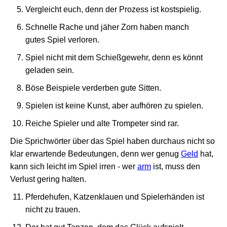
Vergleicht euch, denn der Prozess ist kostspielig.
Schnelle Rache und jäher Zorn haben manch
gutes Spiel verloren.
Spiel nicht mit dem Schießgewehr, denn es könnt
geladen sein.
Böse Beispiele verderben gute Sitten.
Spielen ist keine Kunst, aber aufhören zu spielen.
Reiche Spieler und alte Trompeter sind rar.
Die Sprichwörter über das Spiel haben durchaus nicht so
klar erwartende Bedeutungen, denn wer genug
Geld
hat,
kann sich leicht im Spiel irren - wer
arm
ist, muss den
Verlust gering halten.
Pferdehufen, Katzenklauen und Spielerhänden ist
nicht zu trauen.