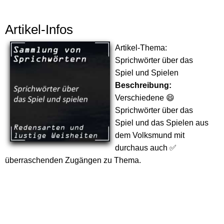
Artikel-Infos
Artikel-Thema:
Sprichwörter über das
Spiel und Spielen
Beschreibung:
Verschiedene 😄
Sprichwörter über das
Spiel und das Spielen aus
dem Volksmund mit
durchaus auch ✅
überraschenden Zugängen zu Thema.