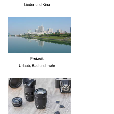
Lieder und Kino
Freizeit
Urlaub, Bad und mehr