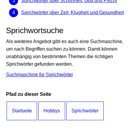
Sprichwörter über Schönheit, Gott und Pflicht
Sprichwörter über Zeit, Klugheit und Gesundheit
Sprichwortsuche
Als weiteres Angebot gibt es auch eine Suchmaschine,
um nach Begriffen suchen zu können. Damit können
unabhängig von bestimmten Themen die richtigen
Sprichwörter gefunden werden.
Suchmaschine für Sprichwörter
Pfad zu dieser Seite
Startseite
Hobbys
Sprichwörter