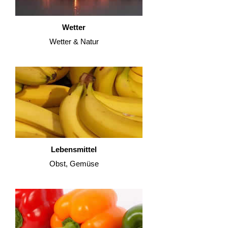
Wetter
Wetter & Natur
Lebensmittel
Obst, Gemüse