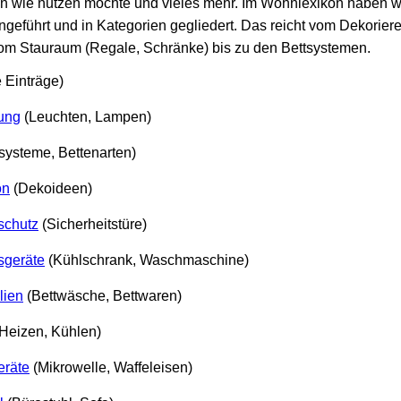
man wie nutzen möchte und vieles mehr. Im Wohnlexikon haben wi
führt und in Kategorien gegliedert. Das reicht vom Dekorieren 
om Stauraum (Regale, Schränke) bis zu den Bettsystemen.
e Einträge)
ung
(Leuchten, Lampen)
systeme, Bettenarten)
on
(Dekoideen)
schutz
(Sicherheitstüre)
sgeräte
(Kühlschrank, Waschmaschine)
lien
(Bettwäsche, Bettwaren)
Heizen, Kühlen)
räte
(Mikrowelle, Waffeleisen)