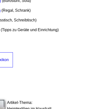
l
(Bürostuhl, Sofa)
m
(Regal, Schrank)
sstisch, Schreibtisch)
(Tipps zu Geräte und Einrichtung)
xikon
Artikel-Thema:
Heimtextilien im Haushalt