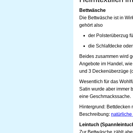
Bettwäsche
Die Bettwäsche ist in Wir
gehört also
der Polsterüberzug fü
die Schlafdecke ode
Beides zusammen wird ger
Angebote im Handel, wie 
und 3 Deckenüberzüge (o
Wesentlich für das Wohlfü
Satin wurde aber immer be
eine Geschmackssache.
Hintergrund: Bettdecken m
Beschreibung:
natürliche
Leintuch (Spannleintuc
Zur Bettwäsche zählt abe