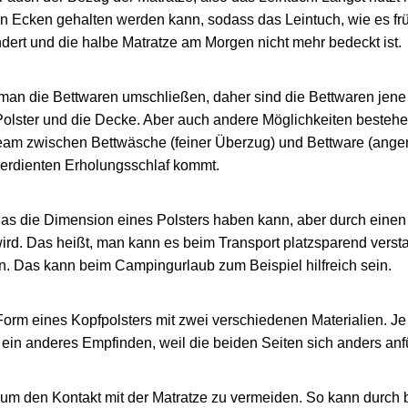
n Ecken gehalten werden kann, sodass das Leintuch, wie es früh
ndert und die halbe Matratze am Morgen nicht mehr bedeckt ist.
man die Bettwaren umschließen, daher sind die Bettwaren jene
r Polster und die Decke. Aber auch andere Möglichkeiten besteh
eam zwischen Bettwäsche (feiner Überzug) und Bettware (ange
erdienten Erholungsschlaf kommt.
as die Dimension eines Polsters haben kann, aber durch einen
wird. Das heißt, man kann es beim Transport platzsparend vers
en. Das kann beim Campingurlaub zum Beispiel hilfreich sein.
Form eines Kopfpolsters mit zwei verschiedenen Materialien. 
 ein anderes Empfinden, weil die beiden Seiten sich anders anf
, um den Kontakt mit der Matratze zu vermeiden. So kann durch 