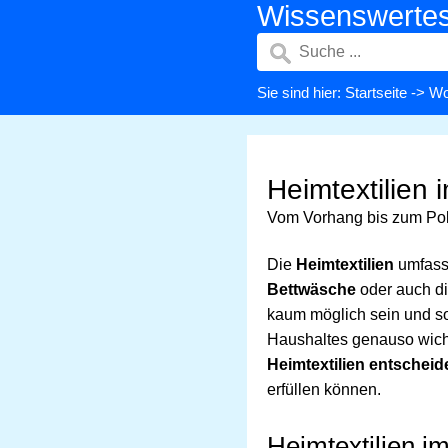
Wissenswerte
Sie sind hier:
Startseite
->
Wo
Heimtextilien 
Vom Vorhang bis zum Pol
Die
Heimtextilien
umfasse
Bettwäsche
oder auch d
kaum möglich sein und so 
Haushaltes genauso wichti
Heimtextilien entschei
erfüllen können.
Heimtextilien i