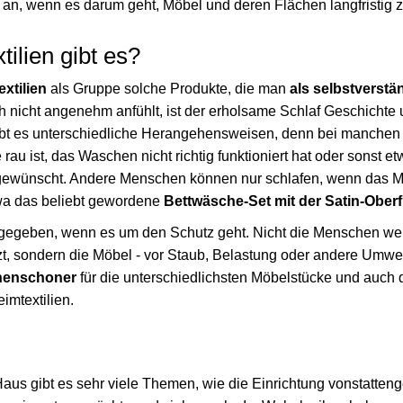
 an, wenn es darum geht, Möbel und deren Flächen langfristig z
ilien gibt es?
xtilien
als Gruppe solche Produkte, die man
als selbstverstä
h nicht angenehm anfühlt, ist der erholsame Schlaf Geschichte
bt es unterschiedliche Herangehensweisen, denn bei manchen is
au ist, das Waschen nicht richtig funktioniert hat oder sonst etw
gewünscht. Andere Menschen können nur schlafen, wenn das Ma
twa das beliebt gewordene
Bettwäsche-Set mit der Satin-Ober
t gegeben, wenn es um den Schutz geht. Nicht die Menschen we
sondern die Möbel - vor Staub, Belastung oder andere Umwelt
nenschoner
für die unterschiedlichsten Möbelstücke und auch 
imtextilien.
s gibt es sehr viele Themen, wie die Einrichtung vonstatteng