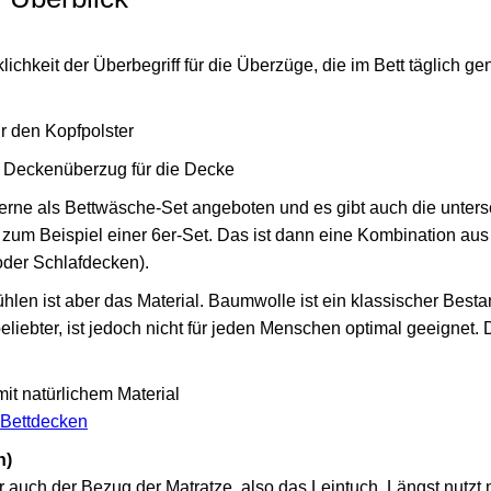
klichkeit der Überbegriff für die Überzüge, die im Bett täglich g
r den Kopfpolster
r Deckenüberzug für die Decke
ne als Bettwäsche-Set angeboten und es gibt auch die unters
zum Beispiel einer 6er-Set. Das ist dann eine Kombination aus
der Schlafdecken).
hlen ist aber das Material. Baumwolle ist ein klassischer Besta
liebter, ist jedoch nicht für jeden Menschen optimal geeignet. 
it natürlichem Material
 Bettdecken
h)
r auch der Bezug der Matratze, also das Leintuch. Längst nutzt