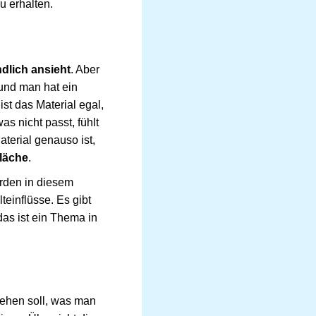
u erhalten.
ndlich ansieht
. Aber
 und man hat ein
t das Material egal,
as nicht passt, fühlt
terial genauso ist,
fläche
.
rden in diesem
einflüsse. Es gibt
das ist ein Thema in
ehen soll, was man