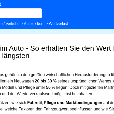
s
o / Verkehr
->
Autolexikon
-> Wertverlust
im Auto - So erhalten Sie den Wert 
 längsten
os gehört zu den größten wirtschaftlichen Herausforderungen fü
rliert ein Neuwagen
20 bis 30 %
seines ursprünglichen Wertes, 
h Modell und Pflege unter
50 %
liegen. Doch mit gezielten Maßn
 und der Wiederverkaufswert möglichst hochhalten.
ätzen, wie sich
Fahrstil, Pflege und Marktbedingungen
auf de
Sie, welche Faktoren den Fahrzeugwert beeinflussen und wie Sie