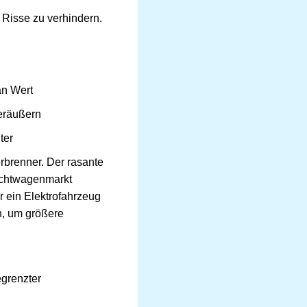
 Risse zu verhindern.
an Wert
eräußern
ter
erbrenner. Der rasante
uchtwagenmarkt
r ein Elektrofahrzeug
n, um größere
egrenzter