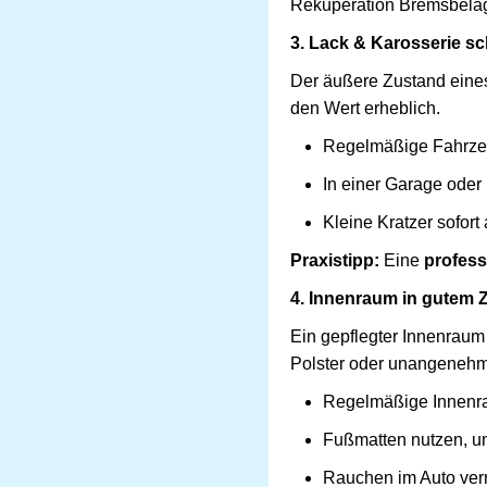
Rekuperation Bremsbeläg
3. Lack & Karosserie s
Der äußere Zustand eines
den Wert erheblich.
Regelmäßige Fahrzeu
In einer Garage ode
Kleine Kratzer sofor
Praxistipp:
Eine
profess
4. Innenraum in gutem 
Ein gepflegter Innenraum 
Polster oder unangenehm
Regelmäßige Innenra
Fußmatten nutzen, u
Rauchen im Auto verm