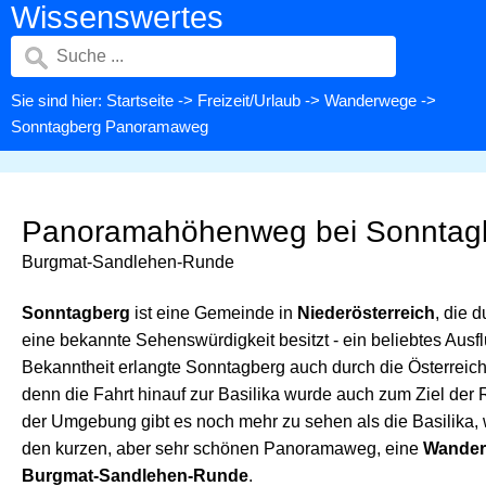
Wissenswertes
Sie sind hier:
Startseite
->
Freizeit/Urlaub
->
Wanderwege
->
Sonntagberg Panoramaweg
Panoramahöhenweg bei Sonntag
Burgmat-Sandlehen-Runde
Sonntagberg
ist eine Gemeinde in
Niederösterreich
, die d
eine bekannte Sehenswürdigkeit besitzt - ein beliebtes Ausfl
Bekanntheit erlangte Sonntagberg auch durch die Österreich
denn die Fahrt hinauf zur Basilika wurde auch zum Ziel der 
der Umgebung gibt es noch mehr zu sehen als die Basilika, 
den kurzen, aber sehr schönen Panoramaweg, eine
Wanderu
Burgmat-Sandlehen-Runde
.