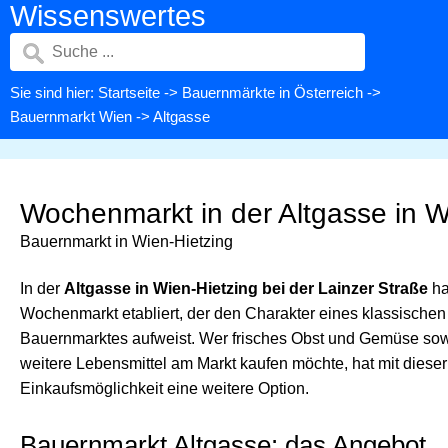
Wissenswertes
Sie sind hier:
Startseite
->
Bauernmärkte in Österreich
->
Bauernmarkt Wien
-> Altgasse
Wochenmarkt in der Altgasse in 
Bauernmarkt in Wien-Hietzing
In der
Altgasse in Wien-Hietzing bei der Lainzer Straße
ha
Wochenmarkt etabliert, der den Charakter eines klassischen
Bauernmarktes aufweist. Wer frisches Obst und Gemüse so
weitere Lebensmittel am Markt kaufen möchte, hat mit dieser
Einkaufsmöglichkeit eine weitere Option.
Bauernmarkt Altgasse: das Angebot