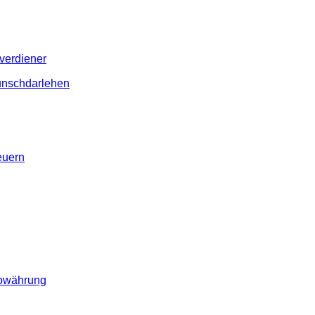
gverdiener
Wunschdarlehen
euern
towährung