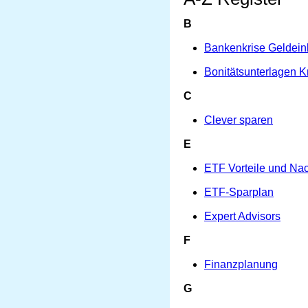
B
Bankenkrise Geldein
Bonitätsunterlagen 
C
Clever sparen
E
ETF Vorteile und Nac
ETF-Sparplan
Expert Advisors
F
Finanzplanung
G