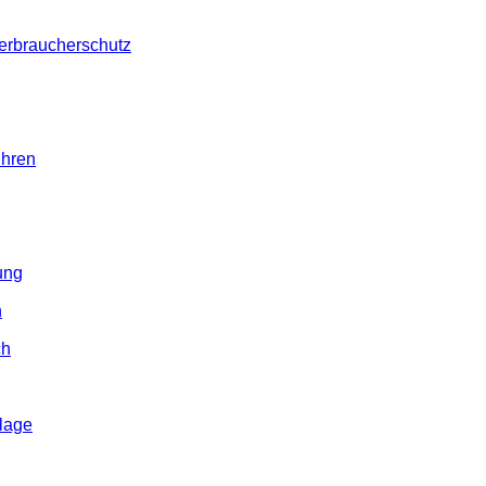
erbraucherschutz
ühren
ung
h
ch
lage