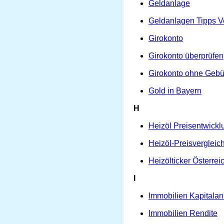
Geldanlage
Geldanlagen Tipps V
Girokonto
Girokonto überprüfen
Girokonto ohne Geb
Gold in Bayern
H
Heizöl Preisentwickl
Heizöl-Preisvergleic
Heizölticker Österrei
I
Immobilien Kapitalan
Immobilien Rendite