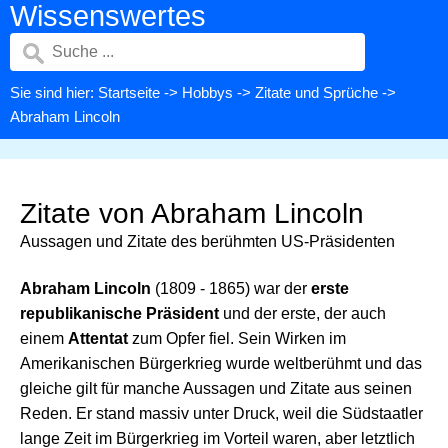
Wissenswertes
Sie sind hier:
Startseite
->
Hobbys
->
Zitate und Sprüche
->
Abraham Lincoln
Zitate von Abraham Lincoln
Aussagen und Zitate des berühmten US-Präsidenten
Abraham Lincoln
(1809 - 1865) war der
erste
republikanische Präsident
und der erste, der auch
einem
Attentat
zum Opfer fiel. Sein Wirken im
Amerikanischen Bürgerkrieg wurde weltberühmt und das
gleiche gilt für manche Aussagen und Zitate aus seinen
Reden. Er stand massiv unter Druck, weil die Südstaatler
lange Zeit im Bürgerkrieg im Vorteil waren, aber letztlich