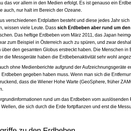
 das vor allem in den Medien erfolgt. Es ist genauso ein Erdb
 auch, nur halt im Bereich der Ozeane.
s verschiedenen Erdplatten besteht und diese jedes Jahr sich 
, wissen viele Leute. Dass
sich Erdbeben aber rund um den
schen. Das heftige Erdbeben vom März 2011, das Japan heimge
ar zum Beispiel in Österreich auch zu spüren, und zwar deshalb
über den gesamten Globus erstreckt haben. Die Menschen in 
ber die Messgeräte haben die Erdbebenaktivität sehr wohl angez
auch ohne Medienberichte aufgrund der Aufzeichnungsgeräte e
es Erdbeben gegeben haben muss. Wenn man sich die Entfernun
druckend, dass die Wiener Hohe Warte (GeoSphere, früher ZAM
n.
ntergrundinformationen rund um das Erdbeben vom auslösenden 
 Wellen, die sich durch die Erde fortpflanzen und erst die Mess
riffe zu den Erdbeben