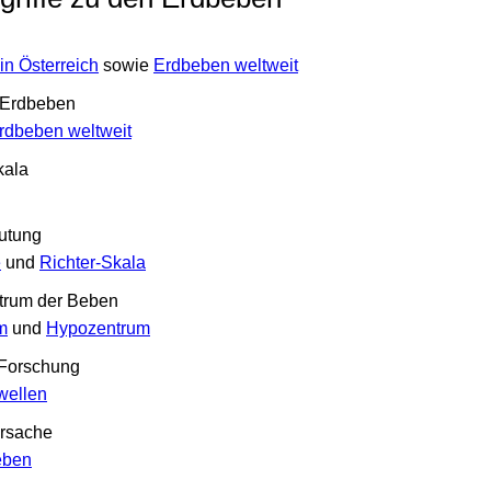
in Österreich
sowie
Erdbeben weltweit
n Erdbeben
Erdbeben weltweit
kala
utung
e
und
Richter-Skala
trum der Beben
m
und
Hypozentrum
 Forschung
wellen
Ursache
eben