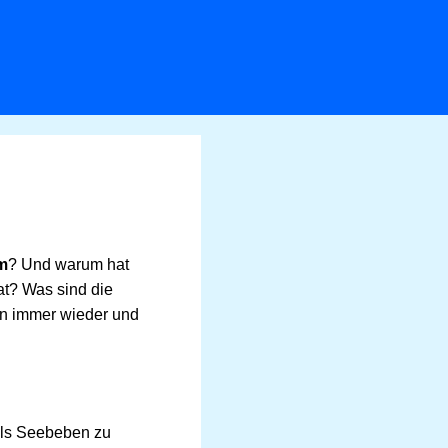
m
? Und warum hat
at? Was sind die
en immer wieder und
 als Seebeben zu