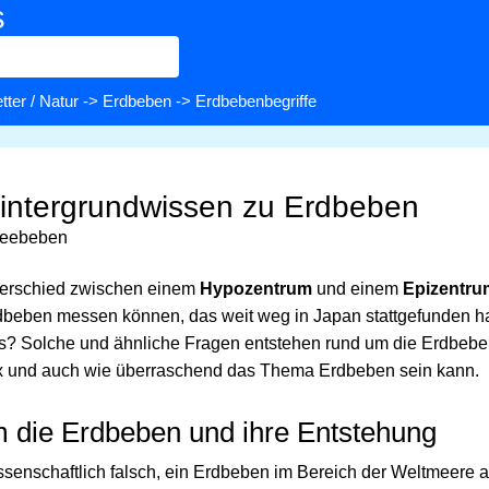
s
tter / Natur
->
Erdbeben
-> Erdbebenbegriffe
Hintergrundwissen zu Erdbeben
Seebeben
nterschied zwischen einem
Hypozentrum
und einem
Epizentru
dbeben messen können, das weit weg in Japan stattgefunden h
es? Solche und ähnliche Fragen entstehen rund um die Erdbeb
x und auch wie überraschend das Thema Erdbeben sein kann.
m die Erdbeben und ihre Entstehung
issenschaftlich falsch, ein Erdbeben im Bereich der Weltmeere