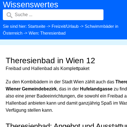
Wissenswertes
Sie sind hier:
Startseite
->
Freizeit/Urlaub
->
Schwimmbäder in
Österreich
-> Wien: Theresienbad
Theresienbad in Wien 12
Freibad und Hallenbad als Komplettpaket
Zu den Kombibädern in der Stadt Wien zählt auch das
There
Wiener Gemeindebezirk
, das in der
Hufelandgasse
zu find
also eine jener Badeeinrichtungen, die sowohl ein Freibad a
Hallenbad anbieten kann und damit ganzjährig Spaß im Was
Verfügung stellen kann.
Theresienbad: Angebot und Ausstattu