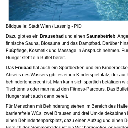
Bildquelle: Stadt Wien / Lassnig - PID
Dazu gibt es ein
Brausebad
und einen
Saunabetrieb
. Ange
finnische Sauna, Biosauna und das Dampfbad. Darüber hi
Fußpflege, Kosmetik und Massage in Anspruch nehmen. Für
Hunger steht ein Buffet bereit.
Das
Freibad
hat auch ein Sportbecken und ein Kinderbecke
Abseits des Wassers gibt es einen Kinderspielplatz, der auc
behindertengerecht ist. Man kann sich sportlich betätigen w
Tischtennis oder man nutzt den Fitness-Parcours. Das Buffet
Hunger steht auch dann bereit.
Für Menschen mit Behinderung stehen im Bereich des Halle
barrierefreie WCs, zwei Brausen und drei Umkleidekabinen be
einen Behindertenparkplatz, dazu einen Aufzug und einen Be
Bereich des Sommerbades ist ein WC barrierefrei, es wurde