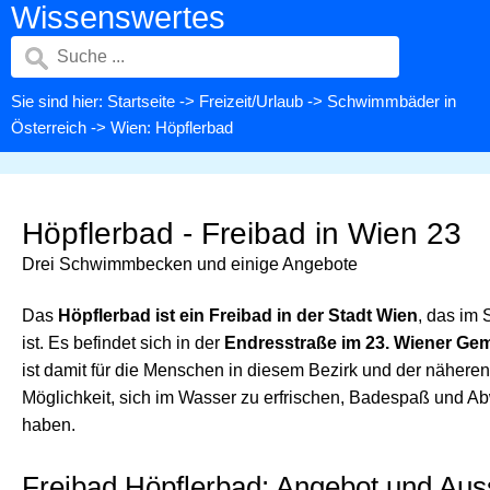
Wissenswertes
Sie sind hier:
Startseite
->
Freizeit/Urlaub
->
Schwimmbäder in
Österreich
-> Wien: Höpflerbad
Höpflerbad - Freibad in Wien 23
Drei Schwimmbecken und einige Angebote
Das
Höpflerbad ist ein Freibad in der Stadt Wien
, das im 
ist. Es befindet sich in der
Endresstraße im 23. Wiener Ge
ist damit für die Menschen in diesem Bezirk und der näher
Möglichkeit, sich im Wasser zu erfrischen, Badespaß und A
haben.
Freibad Höpflerbad: Angebot und Aus