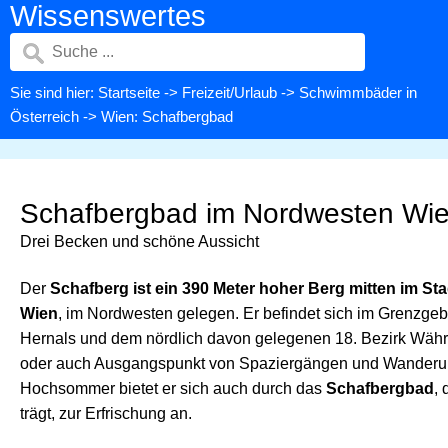
Wissenswertes
Sie sind hier:
Startseite
->
Freizeit/Urlaub
->
Schwimmbäder in
Österreich
-> Wien: Schafbergbad
Schafbergbad im Nordwesten Wi
Drei Becken und schöne Aussicht
Der
Schafberg ist ein 390 Meter hoher Berg mitten im St
Wien
, im Nordwesten gelegen. Er befindet sich im Grenzgeb
Hernals und dem nördlich davon gelegenen 18. Bezirk Währu
oder auch Ausgangspunkt von Spaziergängen und Wanderu
Hochsommer bietet er sich auch durch das
Schafbergbad
,
trägt, zur Erfrischung an.