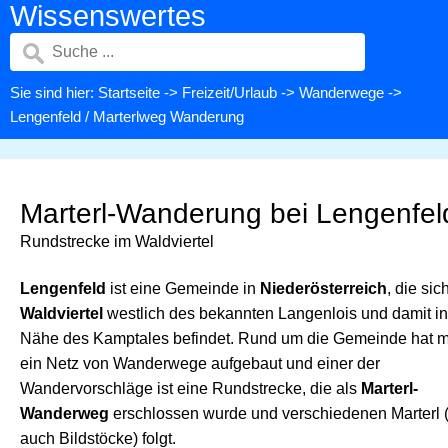
Wissenswertes
Sie sind hier:
Startseite
->
Freizeit/Urlaub
->
Wanderwege
->
Lengenfeld / Marterlweg Wanderung
Marterl-Wanderung bei Lengenfel
Rundstrecke im Waldviertel
Lengenfeld
ist eine Gemeinde in
Niederösterreich
, die sic
Waldviertel
westlich des bekannten Langenlois und damit in
Nähe des Kamptales befindet. Rund um die Gemeinde hat 
ein Netz von Wanderwege aufgebaut und einer der
Wandervorschläge ist eine Rundstrecke, die als
Marterl-
Wanderweg
erschlossen wurde und verschiedenen Marterl 
auch Bildstöcke) folgt.