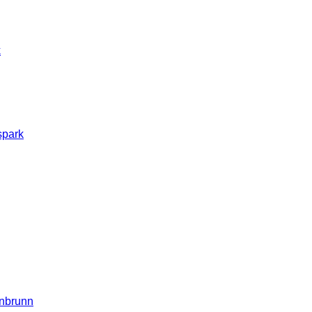
k
spark
nbrunn