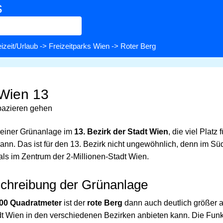
s
izeit/Urlaub
->
Freizeitparks Wien
-> Roter Berg
 Wien 13
pazieren gehen
 einer Grünanlage im
13. Bezirk der Stadt Wien
, die viel Platz 
ann. Das ist für den 13. Bezirk nicht ungewöhnlich, denn im S
ls im Zentrum der 2-Millionen-Stadt Wien.
schreibung der Grünanlage
000 Quadratmeter
ist der
rote Berg
dann auch deutlich größer a
dt Wien in den verschiedenen Bezirken anbieten kann. Die Funkt