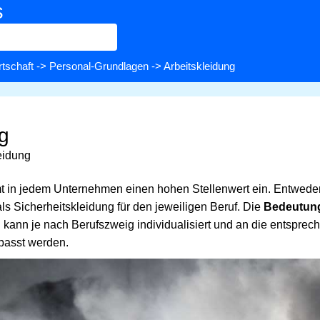
s
rtschaft
->
Personal-Grundlagen
-> Arbeitskleidung
ng
eidung
 in jedem Unternehmen einen hohen Stellenwert ein. Entwede
s Sicherheitskleidung für den jeweiligen Beruf. Die
Bedeutung
d kann je nach Berufszweig individualisiert und an die entspre
passt werden.