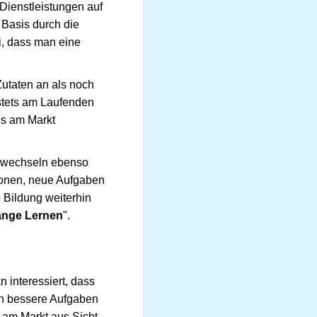
Dienstleistungen auf
 Basis durch die
i, dass man eine
Zutaten an als noch
 stets am Laufenden
ds am Markt
z wechseln ebenso
tionen, neue Aufgaben
 Bildung weiterhin
ange Lernen
".
interessiert, dass
nn bessere Aufgaben
 am Markt aus Sicht