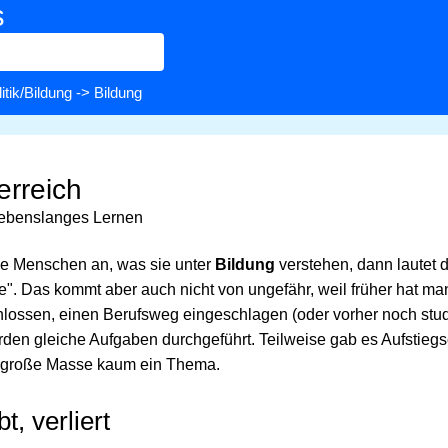
s
itik/Bildung
-> Bildung
erreich
lebenslanges Lernen
ße Menschen an, was sie unter
Bildung
verstehen, dann lautet d
e". Das kommt aber auch nicht von ungefähr, weil früher hat ma
ossen, einen Berufsweg eingeschlagen (oder vorher noch studi
den gleiche Aufgaben durchgeführt. Teilweise gab es Aufstieg
ie große Masse kaum ein Thema.
t, verliert