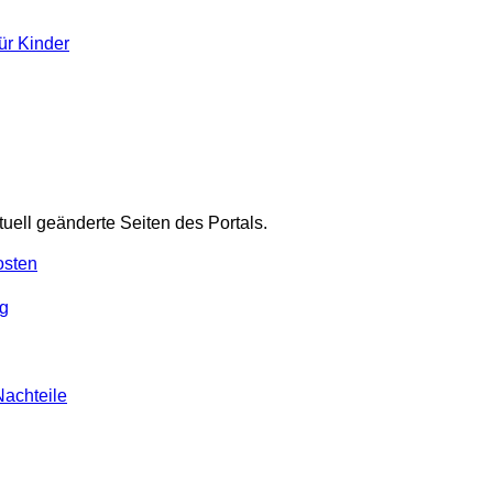
ür Kinder
tuell geänderte Seiten des Portals.
osten
g
Nachteile