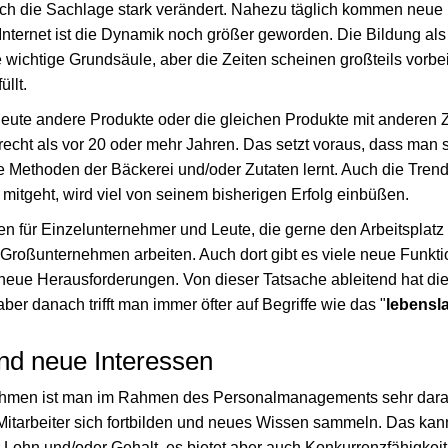
sich die Sachlage stark verändert. Nahezu täglich kommen neue 
Internet ist die Dynamik noch größer geworden. Die Bildung als
e wichtige Grundsäule, aber die Zeiten scheinen großteils vorbe
llt.
 heute andere Produkte oder die gleichen Produkte mit anderen 
 recht als vor 20 oder mehr Jahren. Das setzt voraus, dass man
e Methoden der Bäckerei und/oder Zutaten lernt. Auch die Tren
 mitgeht, wird viel von seinem bisherigen Erfolg einbüßen.
n für Einzelunternehmer und Leute, die gerne den Arbeitsplat
em Großunternehmen arbeiten. Auch dort gibt es viele neue Funk
 neue Herausforderungen. Von dieser Tatsache ableitend hat die
aber danach trifft man immer öfter auf Begriffe wie das "
lebensl
nd neue Interessen
ehmen ist man im Rahmen des Personalmanagements sehr daran 
 Mitarbeiter sich fortbilden und neues Wissen sammeln. Das ka
Lohn und/oder Gehalt, es bietet aber auch Konkurrenzfähigkeit