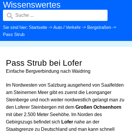
Wissenswertes
Sie sind hier:
Startseite
->
Auto / Verkehr
->
Bergstraßen
->
Pass Strub
Pass Strub bei Lofer
Einfache Bergverbindung nach Waidring
Im Nordwesten von Salzburg ausgehend von Saalfelden
am Steinernen Meer gibt es zuerst die Leonganger
Steinberge und noch weiter nordwestlich gelangt man zu
den Loferer Steinbergen mit dem
Großen Ochsenhorn
mit über 2.500 Meter Seehöhe. Im Norden des
Gebirgszugs befindet sich
Lofer
nahe an der
Staatsgrenze zu Deutschland und man kann schnell