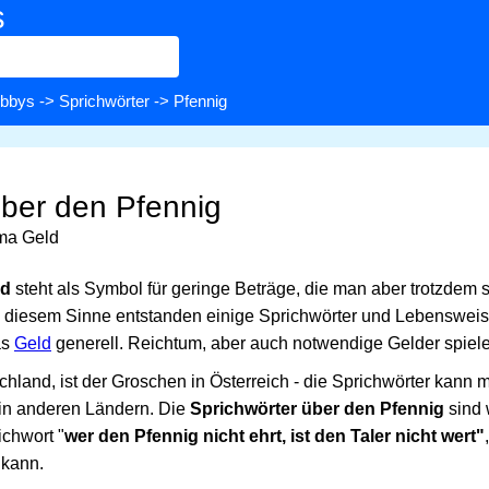
s
bbys
->
Sprichwörter
-> Pfennig
über den Pfennig
ma Geld
ld
steht als Symbol für geringe Beträge, die man aber trotzdem s
n diesem Sinne entstanden einige Sprichwörter und Lebenswei
as
Geld
generell. Reichtum, aber auch notwendige Gelder spiele
hland, ist der Groschen in Österreich - die Sprichwörter kann 
in anderen Ländern. Die
Sprichwörter über den Pfennig
sind 
ichwort "
wer den Pfennig nicht ehrt, ist den Taler nicht wert"
 kann.