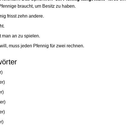
fennige braucht, um Besitz zu haben.
ig frisst zehn andere.
ht.
t man an zu spielen.
ill, muss jeden Pfennig für zwei rechnen.
örter
r)
er)
r)
er)
er)
r)