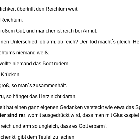
hkeit übertrifft den Reichtum weit.
e Reichtum.
großem Gut, und mancher ist reich bei Armut.
inen Unterschied, ob arm, ob reich? Der Tod macht´s gleich. Heu
eichtums niemand weiß.
 wollte niemand das Boot rudern.
f Krücken.
 groß, so man´s zusammenhält.
zu, so hänget das Herz nicht daran.
t hat einen ganz eigenen Gedanken versteckt wie etwa das S
er sind rar
, womit ausgedrückt wird, dass man mit Glücksspiel
reich und arm so ungleich, dass es Gott erbarm´.
henkt, gibt dem Teufel zu lachen.