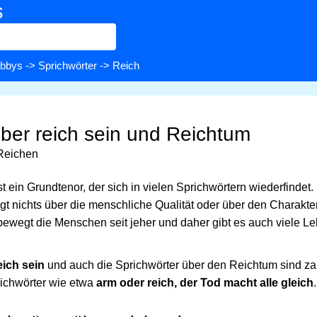
s
bbys
->
Sprichwörter
-> Reich
über reich sein und Reichtum
Reichen
 ist ein Grundtenor, der sich in vielen Sprichwörtern wiederfindet.
sagt nichts über die menschliche Qualität oder über den Charak
 bewegt die Menschen seit jeher und daher gibt es auch viele 
eich sein
und auch die Sprichwörter über den Reichtum sind zah
richwörter wie etwa
arm oder reich, der Tod macht alle gleich
.