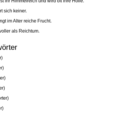
t ihr Himmelreich und wird oft ihre Hölle.
 sich keiner.
gt im Alter reiche Frucht.
voller als Reichtum.
örter
r)
r)
er)
er)
rter)
r)