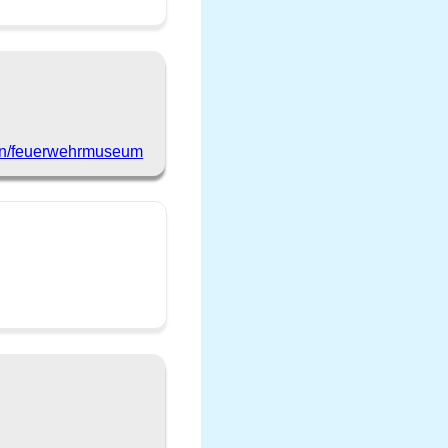
een/feuerwehrmuseum