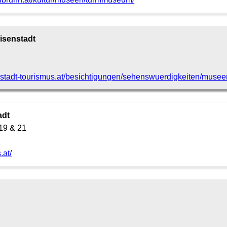
senstadt
nstadt-tourismus.at/besichtigungen/sehenswuerdigkeiten/mus
adt
19 & 21
.at/