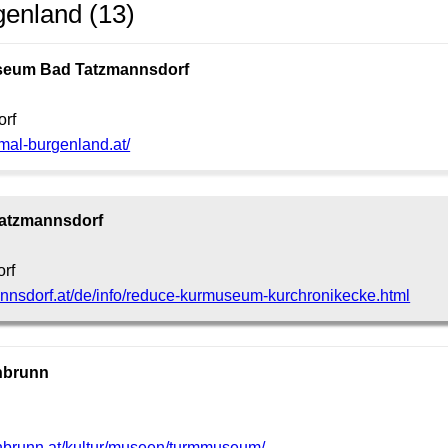
enland (13)
useum Bad Tatzmannsdorf
orf
mal-burgenland.at/
atzmannsdorf
rf
mannsdorf.at/de/info/reduce-kurmuseum-kurchronikecke.html
nbrunn
enbrunn.at/kultur/museen/turmmuseum/