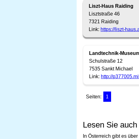
Liszt-Haus Raiding
Lisztstraße 46
7321 Raiding
Link:
https://liszt-haus.a
Landtechnik-Museum 
Schulstraße 12
7535 Sankt Michael
Link:
http://p377005.mi
Seiten:
1
Lesen Sie auch
In Österreich gibt es üb