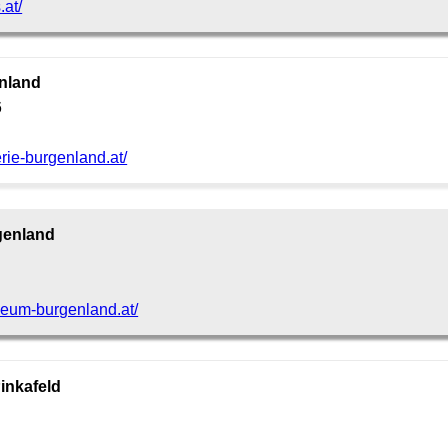
.at/
nland
6
erie-burgenland.at/
enland
seum-burgenland.at/
nkafeld