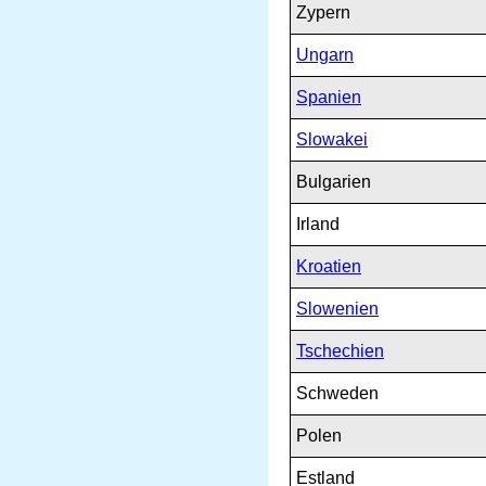
Zypern
Ungarn
Spanien
Slowakei
Bulgarien
Irland
Kroatien
Slowenien
Tschechien
Schweden
Polen
Estland