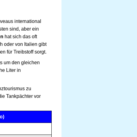
veaus international
ten sind, aber ein
en
hat sich das oft
oder von Italien gibt
n für Treibstoff sorgt.
ts um den gleichen
he Liter in
nztourismus zu
die Tankpächter vor
o)