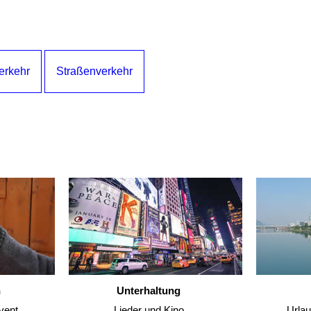
Verkehr
Straßenverkehr
n
Unterhaltung
vent
Lieder und Kino
Urla