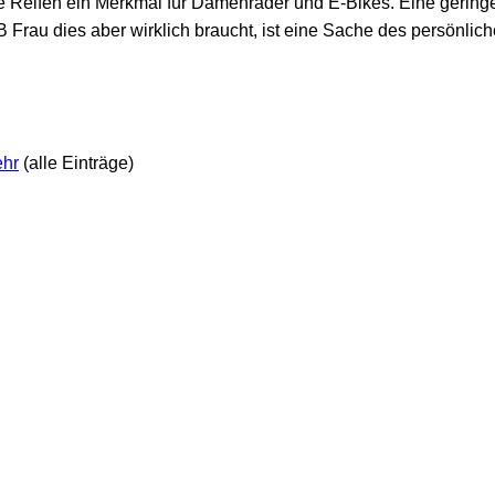
die Reifen ein Merkmal für Damenräder und E-Bikes. Eine gerin
OB Frau dies aber wirklich braucht, ist eine Sache des persönl
ehr
(alle Einträge)