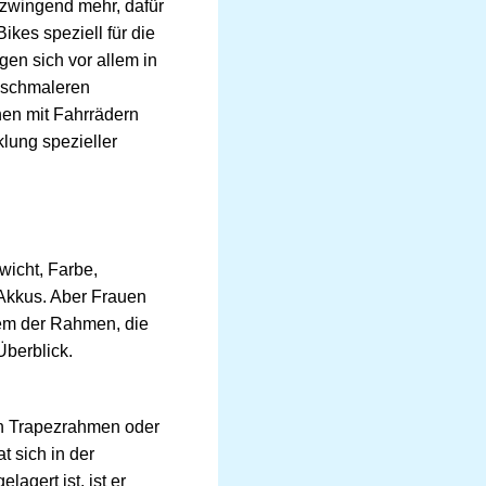
 zwingend mehr, dafür
ikes speziell für die
en sich vor allem in
 schmaleren
hen mit Fahrrädern
lung spezieller
wicht, Farbe,
Akkus. Aber Frauen
lem der Rahmen, die
Überblick.
in Trapezrahmen oder
at sich in der
agert ist, ist er