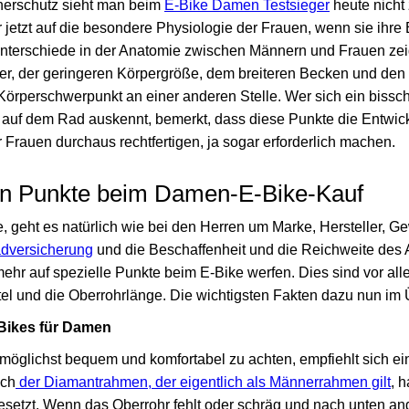
erschutz sieht man beim
E-Bike Damen Testsieger
heute nicht
 jetzt auf die besondere Physiologie der Frauen, wenn sie ihre B
terschiede in der Anatomie zwischen Männern und Frauen zeig
er, der geringeren Körpergröße, dem breiteren Becken und den
 Körperschwerpunkt an einer anderen Stelle. Wer sich ein bissc
g auf dem Rad auskennt, bemerkt, dass diese Punkte die Entwick
 Frauen durchaus rechtfertigen, ja sogar erforderlich machen.
ten Punkte beim Damen-E-Bike-Kauf
 geht es natürlich wie bei den Herren um Marke, Hersteller, Ge
adversicherung
und die Beschaffenheit und die Reichweite des 
mehr auf spezielle Punkte beim E-Bike werfen. Dies sind vor al
attel und die Oberrohrlänge. Die wichtigsten Fakten dazu nun im 
Bikes für Damen
möglichst bequem und komfortabel zu achten, empfiehlt sich e
uch
der Diamantrahmen, der eigentlich als Männerrahmen gilt
, h
tzt. Wenn das Oberrohr fehlt oder schräg und nach unten angel