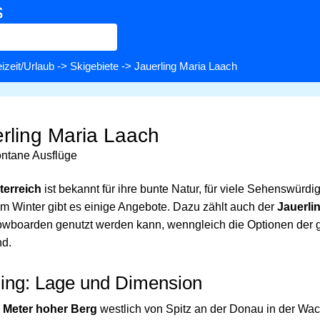
s
izeit/Urlaub
->
Skigebiete
-> Jauerling Maria Laach
erling Maria Laach
pontane Ausflüge
terreich
ist bekannt für ihre bunte Natur, für viele Sehenswürdi
 Winter gibt es einige Angebote. Dazu zählt auch der
Jauerli
owboarden genutzt werden kann, wenngleich die Optionen der 
nd.
ling: Lage und Dimension
56 Meter hoher Berg
westlich von Spitz an der Donau in der Wac