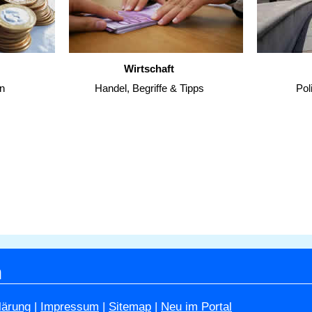
Wirtschaft
n
Handel, Begriffe & Tipps
Pol
h
lärung
|
Impressum
|
Sitemap
|
Neu im Portal