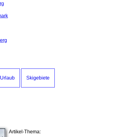
rg
mark
berg
/Urlaub
Skigebiete
Artikel-Thema: