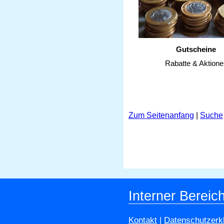
Gutscheine
Rabatte & Aktione
Zum Seitenanfang
|
Suche
Interner Bereic
Kontakt
|
Datenschutzerk