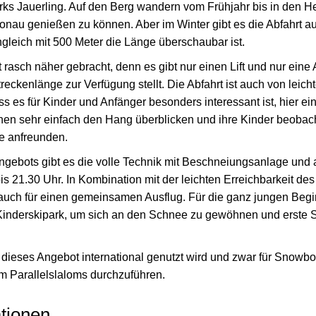
ks Jauerling. Auf den Berg wandern vom Frühjahr bis in den H
Donau genießen zu können. Aber im Winter gibt es die Abfahrt a
leich mit 500 Meter die Länge überschaubar ist.
 rasch näher gebracht, denn es gibt nur einen Lift und nur eine A
eckenlänge zur Verfügung stellt. Die Abfahrt ist auch von leich
s es für Kinder und Anfänger besonders interessant ist, hier 
nen sehr einfach den Hang überblicken und ihre Kinder beobacht
e anfreunden.
Angebots gibt es die volle Technik mit Beschneiungsanlage und 
s 21.30 Uhr. In Kombination mit der leichten Erreichbarkeit des 
 auch für einen gemeinsamen Ausflug. Für die ganz jungen Begi
inderskipark, um sich an den Schnee zu gewöhnen und erste Sc
ss dieses Angebot international genutzt wird und zwar für Snow
 Parallelslaloms durchzuführen.
tionen