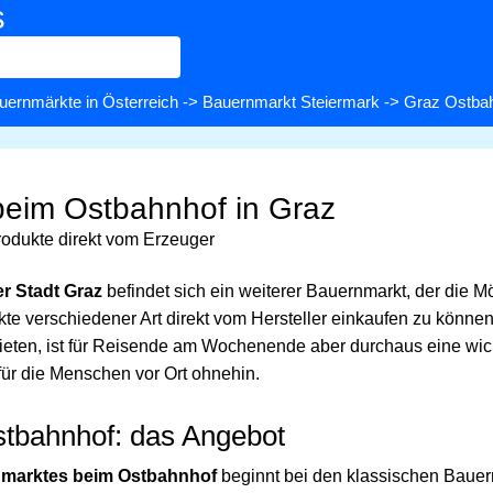
s
uernmärkte in Österreich
->
Bauernmarkt Steiermark
-> Graz Ostba
eim Ostbahnhof in Graz
odukte direkt vom Erzeuger
r Stadt Graz
befindet sich ein weiterer Bauernmarkt, der die Mög
kte verschiedener Art direkt vom Hersteller einkaufen zu können
ieten, ist für Reisende am Wochenende aber durchaus eine wic
für die Menschen vor Ort ohnehin.
tbahnhof: das Angebot
marktes beim Ostbahnhof
beginnt bei den klassischen Bauer