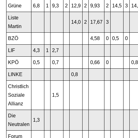
Grüne
6,8
1
9,3
2
12,9
2
9,93
2
14,5
3
14
Liste
14,0
2
17,67
3
Martin
BZÖ
4,58
0
0,5
0
LIF
4,3
1
2,7
KPÖ
0,5
0,7
0,66
0
0,8
LINKE
0,8
Christlich
Soziale
1,5
Allianz
Die
1,3
Neutralen
Forum