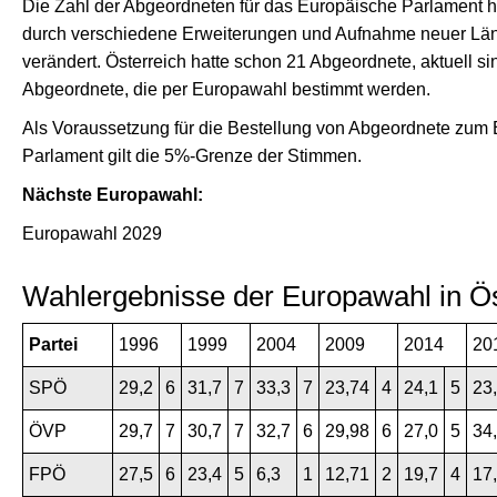
Die Zahl der Abgeordneten für das Europäische Parlament h
durch verschiedene Erweiterungen und Aufnahme neuer Lä
verändert. Österreich hatte schon 21 Abgeordnete, aktuell si
Abgeordnete, die per Europawahl bestimmt werden.
Als Voraussetzung für die Bestellung von Abgeordnete zum
Parlament gilt die 5%-Grenze der Stimmen.
Nächste Europawahl:
Europawahl 2029
Wahlergebnisse der Europawahl in Ös
Partei
1996
1999
2004
2009
2014
20
SPÖ
29,2
6
31,7
7
33,3
7
23,74
4
24,1
5
23
ÖVP
29,7
7
30,7
7
32,7
6
29,98
6
27,0
5
34
FPÖ
27,5
6
23,4
5
6,3
1
12,71
2
19,7
4
17