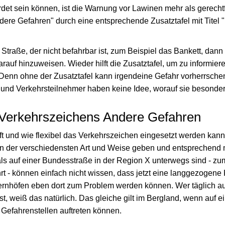
et sein können, ist die Warnung vor Lawinen mehr als gerechtfe
ere Gefahren" durch eine entsprechende Zusatztafel mit Titel 
 Straße, der nicht befahrbar ist, zum Beispiel das Bankett, dann
rauf hinzuweisen. Wieder hilft die Zusatztafel, um zu informier
Denn ohne der Zusatztafel kann irgendeine Gefahr vorherrsche
und Verkehrsteilnehmer haben keine Idee, worauf sie besonder
Verkehrszeichens Andere Gefahren
oft und wie flexibel das Verkehrszeichen eingesetzt werden kann
in der verschiedensten Art und Weise geben und entsprechend
als auf einer Bundesstraße in der Region X unterwegs sind - zu
t - können einfach nicht wissen, dass jetzt eine langgezogen
ernhöfen eben dort zum Problem werden können. Wer täglich a
t, weiß das natürlich. Das gleiche gilt im Bergland, wenn auf e
Gefahrenstellen auftreten können.