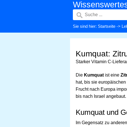
Wissenswerte
Sie sind hier:
Startseite
->
Le
Kumquat: Zitr
Starker Vitamin C-Liefera
Die
Kumquat
ist eine
Zit
hat, bis sie europäischen
Frucht nach Europa impo
bis nach Israel angebaut.
Kumquat und G
Im Gegensatz zu anderen 