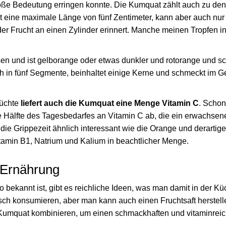
große Bedeutung erringen konnte. Die Kumquat zählt auch zu den
ht eine maximale Länge von fünf Zentimeter, kann aber auch nur
er Frucht an einen Zylinder erinnert. Manche meinen Tropfen in
n und ist gelborange oder etwas dunkler und rotorange und s
sich in fünf Segmente, beinhaltet einige Kerne und schmeckt im 
rüchte
liefert auch die Kumquat eine Menge Vitamin C
. Scho
ie Hälfte des Tagesbedarfes an Vitamin C ab, die ein erwachsen
 die Grippezeit ähnlich interessant wie die Orange und derartige
tamin B1, Natrium und Kalium in beachtlicher Menge.
 Ernährung
o bekannt ist, gibt es reichliche Ideen, was man damit in der Kü
isch konsumieren, aber man kann auch einen Fruchtsaft herstel
umquat kombinieren, um einen schmackhaften und vitaminreich