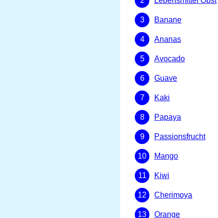
Lebensmittel Obst
Banane
Ananas
Avocado
Guave
Kaki
Papaya
Passionsfrucht
Mango
Kiwi
Cherimoya
Orange