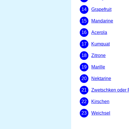
Grapefruit
Mandarine
Acerola
Kumquat
Zitrone
Marille
Nektarine
Zwetschken oder 
Kirschen
Weichsel