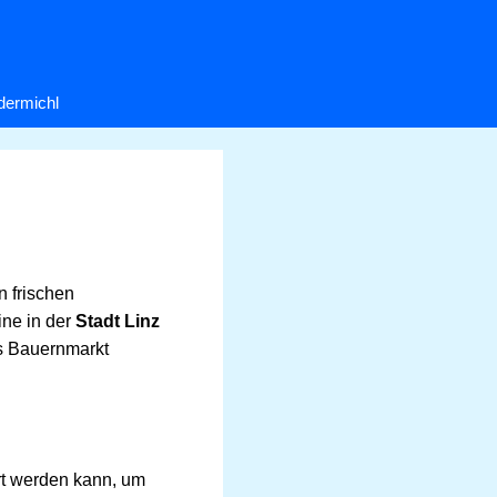
dermichl
n frischen
ine in der
Stadt Linz
ls Bauernmarkt
ert werden kann, um