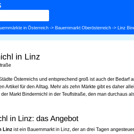
s
uernmärkte in Österreich
->
Bauernmarkt Oberösterreich
-> Linz Bin
chl in Linz
straße
 Städte Österreichs und entsprechend groß ist auch der Bedarf a
n Artikel für den Alltag. Mehr als zehn Märkte gibt es daher alle
t der Markt Bindermichl in der Teuflstraße, den man durchaus a
hl in Linz: das Angebot
n Linz
ist ein Bauernmarkt in Linz, der an drei Tagen angesteu