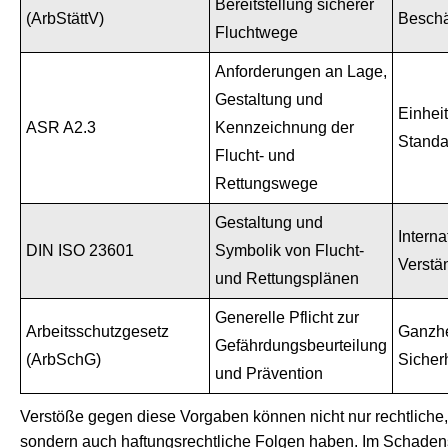
Bereitstellung sicherer
(ArbStättV)
Beschä
Fluchtwege
Anforderungen an Lage,
Gestaltung und
Einheit
ASR A2.3
Kennzeichnung der
Standa
Flucht- und
Rettungswege
Gestaltung und
Interna
DIN ISO 23601
Symbolik von Flucht-
Verstän
und Rettungsplänen
Generelle Pflicht zur
Arbeitsschutzgesetz
Ganzhe
Gefährdungsbeurteilung
(ArbSchG)
Sicher
und Prävention
Verstöße gegen diese Vorgaben können nicht nur rechtliche,
sondern auch haftungsrechtliche Folgen haben. Im Schadens