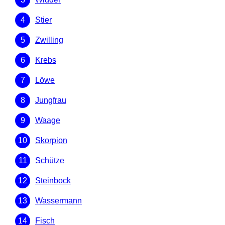
Stier
Zwilling
Krebs
Löwe
Jungfrau
Waage
Skorpion
Schütze
Steinbock
Wassermann
Fisch