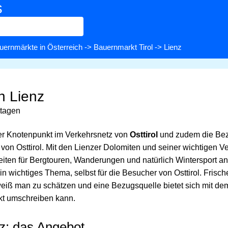
s
uernmärkte in Österreich
->
Bauernmarkt Tirol
-> Lienz
n Lienz
ttagen
ger Knotenpunkt im Verkehrsnetz von
Osttirol
und zudem die Bez
von Osttirol. Mit den Lienzer Dolomiten und seiner wichtigen V
eiten für Bergtouren, Wanderungen und natürlich Wintersport an
in wichtiges Thema, selbst für die Besucher von Osttirol. Frisc
eiß man zu schätzen und eine Bezugsquelle bietet sich mit de
t umschreiben kann.
z: das Angebot