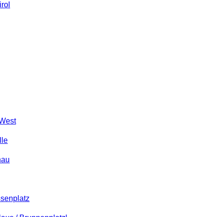
rol
 West
lle
nau
senplatz