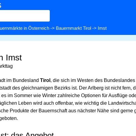
s
uernmärkte in Österreich
->
Bauernmarkt Tirol
-> Imst
n Imst
rkttag
tadt im Bundesland
Tirol
, die sich im Westen des Bundeslandes 
tadt des gleichnamigen Bezirks ist. Der Arlberg ist nicht fern, da
t es im Sommer wie Winter zahlreiche Optionen für Ausflüge od
täglichen Leben wird auch offenbar, wie wichtig die Landwirtschaf
ische Produkte der Bauernschaft aus nächster Nähe sind gern
geboten.
st: das Angebot