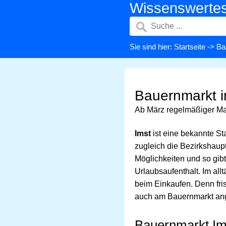
Wissenswerte
Sie sind hier:
Startseite
->
Ba
Bauernmarkt i
Ab März regelmäßiger Ma
Imst
ist eine bekannte S
zugleich die Bezirkshaupts
Möglichkeiten und so gib
Urlaubsaufenthalt. Im all
beim Einkaufen. Denn fr
auch am Bauernmarkt an
Bauernmarkt Im