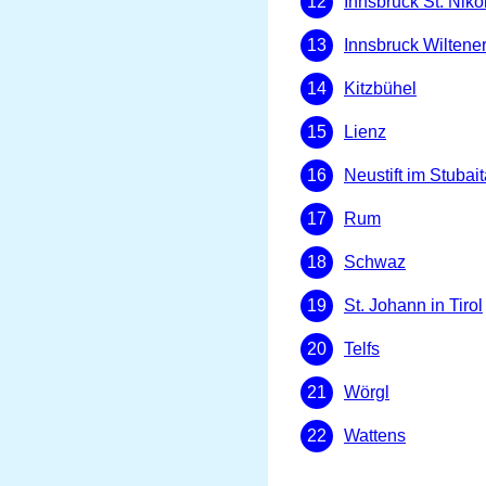
Innsbruck St. Niko
Innsbruck Wiltener
Kitzbühel
Lienz
Neustift im Stubait
Rum
Schwaz
St. Johann in Tirol
Telfs
Wörgl
Wattens