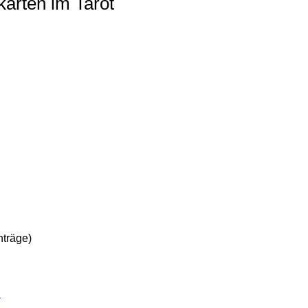
arten im Tarot
nträge)
n