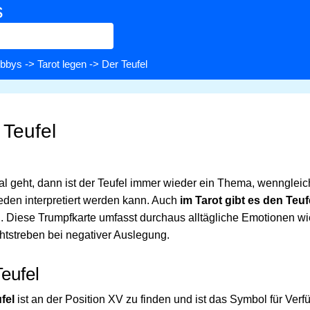
s
bbys
->
Tarot legen
-> Der Teufel
 Teufel
 geht, dann ist der Teufel immer wieder ein Thema, wenngleich 
eden interpretiert werden kann. Auch
im Tarot gibt es den Teuf
. Diese Trumpfkarte umfasst durchaus alltägliche Emotionen wie
htstreben bei negativer Auslegung.
Teufel
fel
ist an der Position XV zu finden und ist das Symbol für Verf