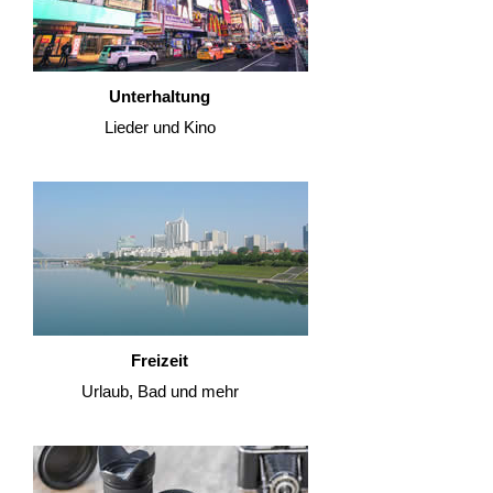
Unterhaltung
Lieder und Kino
Freizeit
Urlaub, Bad und mehr