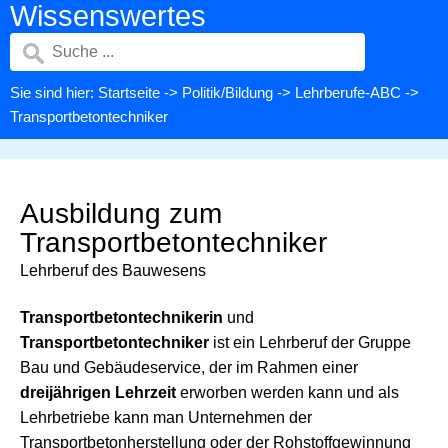
Wissenswertes
Sie sind hier:
Startseite
->
Politik/Bildung
->
Lehrberufe-ABC
->
Transportbetontechniker
Ausbildung zum
Transportbetontechniker
Lehrberuf des Bauwesens
Transportbetontechnikerin
und
Transportbetontechniker
ist ein Lehrberuf der Gruppe
Bau und Gebäudeservice, der im Rahmen einer
dreijährigen Lehrzeit
erworben werden kann und als
Lehrbetriebe kann man Unternehmen der
Transportbetonherstellung oder der Rohstoffgewinnung