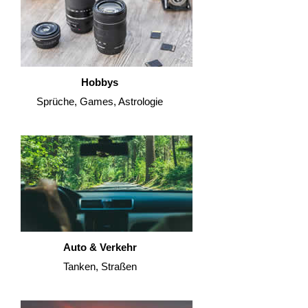
Hobbys
Sprüche, Games, Astrologie
Auto & Verkehr
Tanken, Straßen