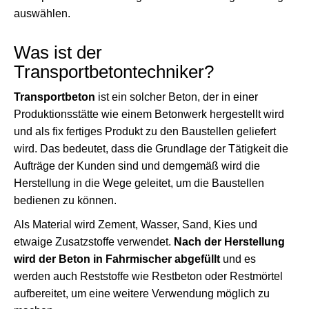
auswählen.
Was ist der
Transportbetontechniker?
Transportbeton
ist ein solcher Beton, der in einer
Produktionsstätte wie einem Betonwerk hergestellt wird
und als fix fertiges Produkt zu den Baustellen geliefert
wird. Das bedeutet, dass die Grundlage der Tätigkeit die
Aufträge der Kunden sind und demgemäß wird die
Herstellung in die Wege geleitet, um die Baustellen
bedienen zu können.
Als Material wird Zement, Wasser, Sand, Kies und
etwaige Zusatzstoffe verwendet.
Nach der Herstellung
wird der Beton in Fahrmischer abgefüllt
und es
werden auch Reststoffe wie Restbeton oder Restmörtel
aufbereitet, um eine weitere Verwendung möglich zu