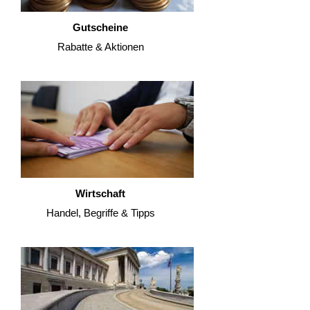
Gutscheine
Rabatte & Aktionen
Wirtschaft
Handel, Begriffe & Tipps