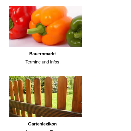
Bauernmarkt
Termine und Infos
Gartenlexikon