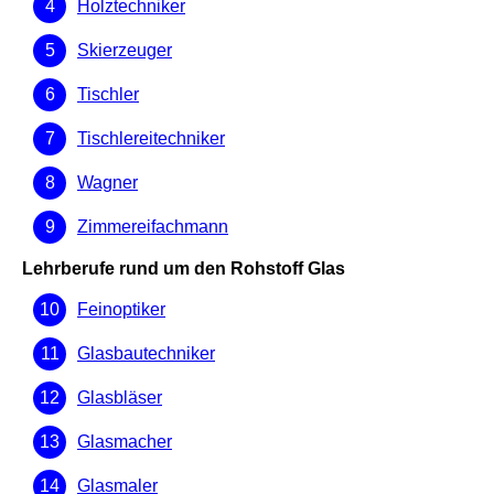
Holztechniker
Skierzeuger
Tischler
Tischlereitechniker
Wagner
Zimmereifachmann
Lehrberufe rund um den Rohstoff Glas
Feinoptiker
Glasbautechniker
Glasbläser
Glasmacher
Glasmaler